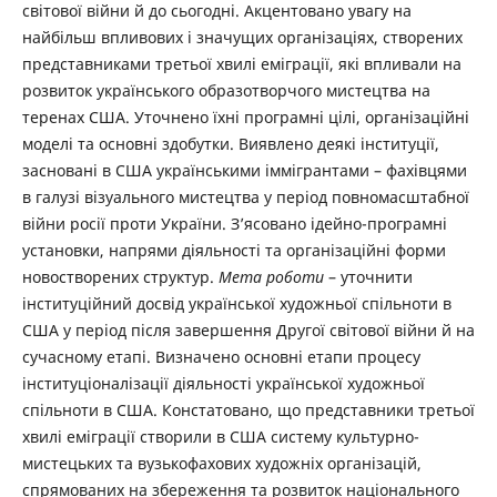
світової війни й до сьогодні. Акцентовано увагу на
найбільш впливових і значущих організаціях, створених
представниками третьої хвилі еміграції, які впливали на
розвиток українського образотворчого мистецтва на
теренах США. Уточнено їхні програмні цілі, організаційні
моделі та основні здобутки. Виявлено деякі інституції,
засновані в США українськими іммігрантами – фахівцями
в галузі візуального мистецтва у період повномасштабної
війни росії проти України. З’ясовано ідейно-програмні
установки, напрями діяльності та організаційні форми
новостворених структур.
Мета роботи
– уточнити
інституційний досвід української художньої спільноти в
США у період після завершення Другої світової війни й на
сучасному етапі. Визначено основні етапи процесу
інституціоналізації діяльності української художньої
спільноти в США. Констатовано, що представники третьої
хвилі еміграції створили в США систему культурно-
мистецьких та вузькофахових художніх організацій,
спрямованих на збереження та розвиток національного