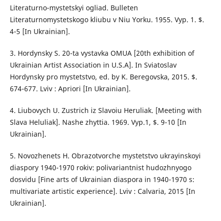
Literaturno-mystetskyi ogliad. Bulleten
Literaturnomystetskogo kliubu v Niu Yorku. 1955. Vyp. 1. $.
4-5 [In Ukrainian].
3. Hordynsky S. 20-ta vystavka OMUA [20th exhibition of
Ukrainian Artist Association in U.S.A]. In Sviatoslav
Hordynsky pro mystetstvo, ed. by K. Beregovska, 2015. $.
674-677. Lviv : Apriori [In Ukrainian].
4. Liubovych U. Zustrich iz Slavoiu Heruliak. [Meeting with
Slava Heluliak]. Nashe zhyttia. 1969. Vyp.1, $. 9-10 [In
Ukrainian].
5. Novozhenets H. Obrazotvorche mystetstvo ukrayinskoyi
diaspory 1940-1970 rokiv: polivariantnist hudozhnyogo
dosvidu [Fine arts of Ukrainian diaspora in 1940-1970 s:
multivariate artistic experience]. Lviv : Calvaria, 2015 [In
Ukrainian].