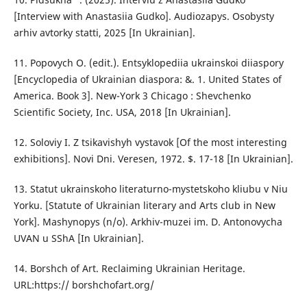
[Interview with Anastasiia Gudko]. Audiozapys. Osobysty
arhiv avtorky statti, 2025 [In Ukrainian].
11. Popovych O. (edit.). Entsyklopediia ukrainskoi diiaspory
[Encyclopedia of Ukrainian diaspora: &. 1. United States of
America. Book 3]. New-York 3 Chicago : Shevchenko
Scientific Society, Inc. USA, 2018 [In Ukrainian].
12. Soloviy I. Z tsikavishyh vystavok [Of the most interesting
exhibitions]. Novi Dni. Veresen, 1972. $. 17-18 [In Ukrainian].
13. Statut ukrainskoho literaturno-mystetskoho kliubu v Niu
Yorku. [Statute of Ukrainian literary and Arts club in New
York]. Mashynopys (n/o). Arkhiv-muzei im. D. Antonovycha
UVAN u SShA [In Ukrainian].
14. Borshch of Art. Reclaiming Ukrainian Heritage.
URL:https:// borshchofart.org/