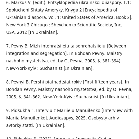
6. Markus V. (edit.). Entsyklopediia ukrainskoi diiaspory. T.1:
Spolucheni Shtaty Ameryky. Knyga 2 [Encyclopedia of
Ukrainian diaspora. Vol. 1: United States of America. Book 2].
New York 3 Chicago : Shevchenko Scientific Society, Inc.
USA, 2012 [In Ukrainian].
7. Pevny B. Mizh intehratsiieiu ta sehrehatsiieiu [Between
integration and segregation]. In Bohdan Pevny. Maistry
nashoho mystetstva, ed. by O. Pevna, 2005. $. 381-394).
New-York-Kyiv : Suchasnist [In Ukrainian].
8. Pevnyi B. Pershi piatnadtsiat rokiv [First fifteen years]. In
Bohdan Pevny. Maistry nashoho mystetstva, ed. by O. Pevna,
2005. $. 341-362. New-York-Kyiv : Suchasnist [In Ukrainian].
9. Pidsukha ". Interviu z Mariieiu Manuilenko [Interview with
Mariia Manuilenko]. Audiozapys, 2025. Osobysty arhiv
avtorky statti. [In Ukrainian].
10. Pidsukha ". (2025). Interviu z Anastasiia Gudko