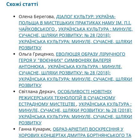
Схожі статті
Олена Берегова,
ДІАЛОГ КУЛЬТУР: УКРАЇНА-
ПОЛЬЩА В МИСТЕЦЬКИХ ПРАКТИКАХ НАМУ ІМ. П.І.
ЧАЙКОВСЬКОГО
,
УКРАЇНСЬКА КУЛЬТУРА : МИНУЛЕ,
СУЧАСНЕ, ШЛЯХИ РОЗВИТКУ: № 28 (2018):
УКРАЇНСЬКА КУЛЬТУРА: МИНУЛЕ, СУЧАСНЕ, ШЛЯХИ
РОЗВИТКУ
Ольга Гриценко,
ЕВОЛЮЦІЯ ОБРАЗУ ЛІРИЧНОГО
ГЕРОЯ У "ВОЄННИХ" СИМФОНІЯХ ВАЛЕРІЯ
АНТОНЮКА
,
УКРАЇНСЬКА КУЛЬТУРА : МИНУЛЕ,
СУЧАСНЕ, ШЛЯХИ РОЗВИТКУ: № 28 (2018):
УКРАЇНСЬКА КУЛЬТУРА: МИНУЛЕ, СУЧАСНЕ, ШЛЯХИ
РОЗВИТКУ
Світлана Деркач,
ОСОБЛИВОСТІ НОВІТНІХ
РЕЖИСЕРСЬКИХ ТЕХНОЛОГІЙ В СУЧАСНОМУ
ЕСТРАДНОМУ МИСТЕЦТВІ
,
УКРАЇНСЬКА КУЛЬТУРА :
МИНУЛЕ, СУЧАСНЕ, ШЛЯХИ РОЗВИТКУ: № 28 (2018):
УКРАЇНСЬКА КУЛЬТУРА: МИНУЛЕ, СУЧАСНЕ, ШЛЯХИ
РОЗВИТКУ
Ганна Кухарик,
ОБРАЗ-АРХЕТИП ВОСКРЕСІННЯ У
ХОРОВИХ КОНЦЕРТАХ ДМИТРА БОРТНЯНСЬКОГО ТА