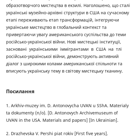
образотворчого мистецтва в екзилі. Наголошено, що сталі
українські музейно-архівні структури в США на сучасному
етапі переживають етап трансформацій, інтегруючи
українське мистецтво в глобальний контекст та
привертаючи увагу американського суспільства до теми
російсько-української війни. Нові мистецькі інституції,
засновані українськими іммігрантами в США на тлі
російсько-української війни, демонструють активний
діалог з широкими колами американської спільноти та
вписують українську тему в світову мистецьку тканину.
Посилання
1. Arkhiv-muzey im. D. Antonovycha UVAN u SShA. Materialy
ta dokumenty (n/o). [D. Antonovych Archivemuseum of
UVAN in the USA. Materials and papers] [In Ukrainian].
2. Drazhevska V. Pershi piat rokiv [First five years].