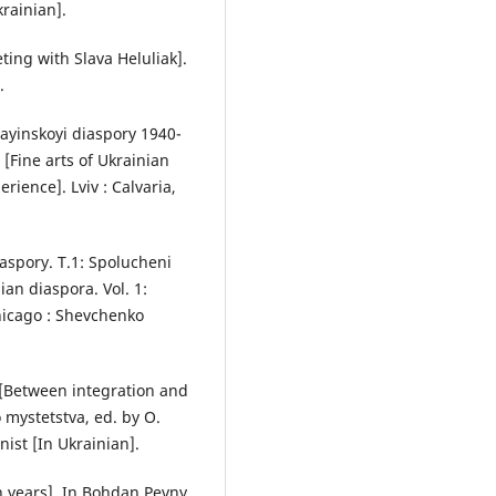
krainian].
ting with Slava Heluliak].
.
ayinskoyi diaspory 1940-
[Fine arts of Ukrainian
rience]. Lviv : Calvaria,
iaspory. T.1: Spolucheni
an diaspora. Vol. 1:
hicago : Shevchenko
u [Between integration and
mystetstva, ed. by O.
ist [In Ukrainian].
een years]. In Bohdan Pevny.