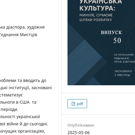
ька діаспора, художня
б’єднання Мистців
роблеми та вводить до
ькі інституції, засновані
стематизує
пільноти в США та
pdf
 періоди.
льності української
ої війни й до сьогодні.
Опубліковано
начущих організаціях,
2025-05-06