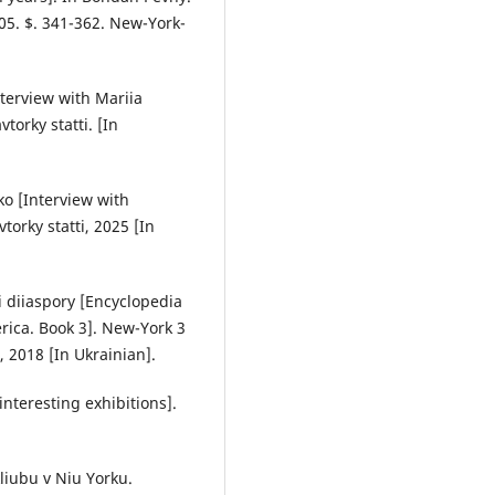
05. $. 341-362. New-York-
nterview with Mariia
torky statti. [In
ko [Interview with
torky statti, 2025 [In
i diiaspory [Encyclopedia
erica. Book 3]. New-York 3
, 2018 [In Ukrainian].
 interesting exhibitions].
liubu v Niu Yorku.