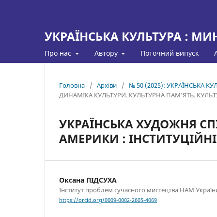
УКРАЇНСЬКА КУЛЬТУРА : МИ
Про нас
Автору
Поточний випуск
Головна
/
Архіви
/
№ 50 (2025): УКРАЇНСЬКА К
ДИНАМІКА КУЛЬТУРИ. КУЛЬТУРНА ПАМ’ЯТЬ. КУЛЬТУ
УКРАЇНСЬКА ХУДОЖНЯ СП
АМЕРИКИ : ІНСТИТУЦІЙН
Оксана ПІДСУХА
Інститут проблем сучасного мистецтва НАМ Україн
https://orcid.org/0009-0002-2605-4069