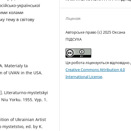
ійсько-української
кими колами
Ліцензія
ку тему в світову
Авторське право (c) 2025 Оксана
ПІДСУХА
Ця робота ліцензується відповідно
. Materialy ta
Creative Commons Attribution 4.0
m of UVAN in the USA.
International License
.
s]. Literaturno-mystetskyi
 Niu Yorku. 1955. Vyp. 1.
tion of Ukrainian Artist
o mystetstvo, ed. by K.