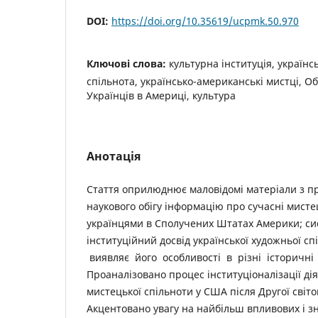
DOI:
https://doi.org/10.35619/ucpmk.50.970
Ключові слова:
культурна інституція, українс
спільнота, українсько-американські мистці, О
Українців в Америці, культура
Анотація
Стаття оприлюднює маловідомі матеріали з п
наукового обігу інформацію про сучасні мистец
українцями в Сполучених Штатах Америки; си
інституційний досвід української художньої с
виявляє його особливості в різні історичні
Проаналізовано процес інституціоналізації дія
мистецької спільноти у США після Другої світов
Акцентовано увагу на найбільш впливових і з