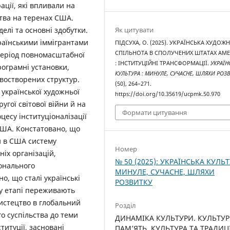
ації, які впливали на
тва на теренах США.
Як цитувати
делі та основні здобутки.
країнськими іммігрантами
ПІДСУХА, О. (2025). УКРАЇНСЬКА ХУДОЖ
СПІЛЬНОТА В СПОЛУЧЕНИХ ШТАТАХ АМ
 період повномасштабної
: ІНСТИТУЦІЙНІ ТРАНСФОРМАЦІЇ.
УКРАЇН
рограмні установки,
КУЛЬТУРА : МИНУЛЕ, СУЧАСНЕ, ШЛЯХИ РОЗ
востворених структур.
(50), 264–271.
 української художньої
https://doi.org/10.35619/ucpmk.50.970
угої світової війни й на
Формати цитування
цесу інституціоналізації
 США. Констатовано, що
и в США систему
Номер
іх організацій,
№ 50 (2025): УКРАЇНСЬКА КУЛЬТ
онального
МИНУЛЕ, СУЧАСНЕ, ШЛЯХИ
о, що сталі українські
РОЗВИТКУ
му етапі переживають
истецтво в глобальний
Розділ
о суспільства до теми
ДИНАМІКА КУЛЬТУРИ. КУЛЬТУ
ституції, засновані
ПАМ’ЯТЬ. КУЛЬТУРА ТА ТРАДИЦ