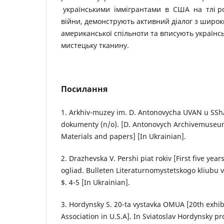
українськими іммігрантами в США на тлі рос
війни, демонструють активний діалог з широ
американської спільноти та вписують українсь
мистецьку тканину.
Посилання
1. Arkhiv-muzey im. D. Antonovycha UVAN u SShA
dokumenty (n/o). [D. Antonovych Archivemuseu
Materials and papers] [In Ukrainian].
2. Drazhevska V. Pershi piat rokiv [First five year
ogliad. Bulleten Literaturnomystetskogo kliubu v
$. 4-5 [In Ukrainian].
3. Hordynsky S. 20-ta vystavka OMUA [20th exhibi
Association in U.S.A]. In Sviatoslav Hordynsky pr