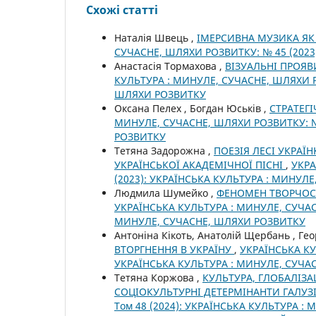
Схожі статті
Наталія Швець ,
ІМЕРСИВНА МУЗИКА ЯК
СУЧАСНЕ, ШЛЯХИ РОЗВИТКУ: № 45 (2023
Анастасія Тормахова ,
ВІЗУАЛЬНІ ПРОЯВ
КУЛЬТУРА : МИНУЛЕ, СУЧАСНЕ, ШЛЯХИ Р
ШЛЯХИ РОЗВИТКУ
Оксана Пелех , Богдан Юськів ,
СТРАТЕГІ
МИНУЛЕ, СУЧАСНЕ, ШЛЯХИ РОЗВИТКУ: № 
РОЗВИТКУ
Тетяна Задорожна ,
ПОЕЗІЯ ЛЕСІ УКРАЇ
УКРАЇНСЬКОЇ АКАДЕМІЧНОЇ ПІСНІ
,
УКРА
(2023): УКРАЇНСЬКА КУЛЬТУРА : МИНУЛ
Людмила Шумейко ,
ФЕНОМЕН ТВОРЧОСТ
УКРАЇНСЬКА КУЛЬТУРА : МИНУЛЕ, СУЧАСН
МИНУЛЕ, СУЧАСНЕ, ШЛЯХИ РОЗВИТКУ
Антоніна Кікоть, Анатолій Щербань , Гео
ВТОРГНЕННЯ В УКРАЇНУ
,
УКРАЇНСЬКА КУ
УКРАЇНСЬКА КУЛЬТУРА : МИНУЛЕ, СУЧА
Тетяна Коржова ,
КУЛЬТУРА, ГЛОБАЛІЗА
СОЦІОКУЛЬТУРНІ ДЕТЕРМІНАНТИ ГАЛУЗ
Том 48 (2024): УКРАЇНСЬКА КУЛЬТУРА 