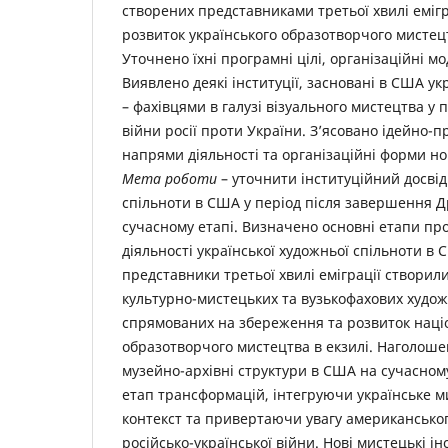
створених представниками третьої хвилі емігр
розвиток українського образотворчого мистец
Уточнено їхні програмні цілі, організаційні мо
Виявлено деякі інституції, засновані в США у
– фахівцями в галузі візуального мистецтва у
війни росії проти України. З’ясовано ідейно-п
напрями діяльності та організаційні форми но
Мета роботи
– уточнити інституційний досвід
спільноти в США у період після завершення Др
сучасному етапі. Визначено основні етапи про
діяльності української художньої спільноти в
представники третьої хвилі еміграції створил
культурно-мистецьких та вузькофахових художн
спрямованих на збереження та розвиток наці
образотворчого мистецтва в екзилі. Наголошен
музейно-архівні структури в США на сучасно
етап трансформацій, інтегруючи українське м
контекст та привертаючи увагу американськог
російсько-української війни. Нові мистецькі ін