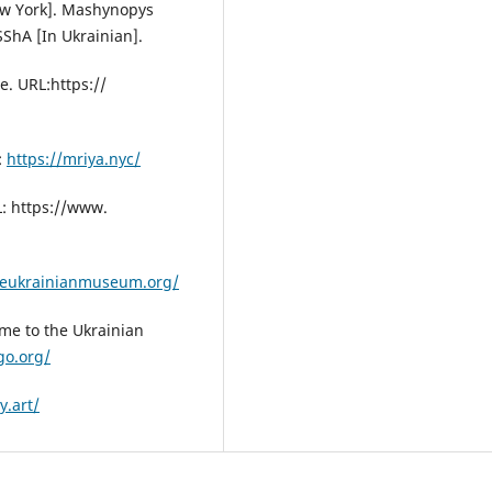
New York]. Mashynopys
ShA [In Ukrainian].
e. URL:https://
:
https://mriya.nyc/
L: https://www.
heukrainianmuseum.org/
ome to the Ukrainian
go.org/
y.art/