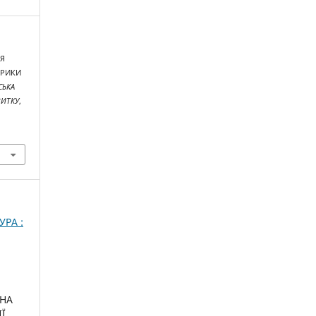
НЯ
ЕРИКИ
СЬКА
ВИТКУ
,
УРА :
РНА
ІЇ