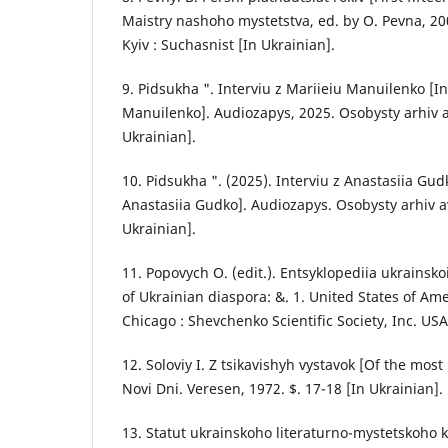
Maistry nashoho mystetstva, ed. by O. Pevna, 20
Kyiv : Suchasnist [In Ukrainian].
9. Pidsukha ". Interviu z Mariieiu Manuilenko [I
Manuilenko]. Audiozapys, 2025. Osobysty arhiv av
Ukrainian].
10. Pidsukha ". (2025). Interviu z Anastasiia Gud
Anastasiia Gudko]. Audiozapys. Osobysty arhiv av
Ukrainian].
11. Popovych O. (edit.). Entsyklopediia ukrainsko
of Ukrainian diaspora: &. 1. United States of Am
Chicago : Shevchenko Scientific Society, Inc. USA
12. Soloviy I. Z tsikavishyh vystavok [Of the most
Novi Dni. Veresen, 1972. $. 17-18 [In Ukrainian].
13. Statut ukrainskoho literaturno-mystetskoho k