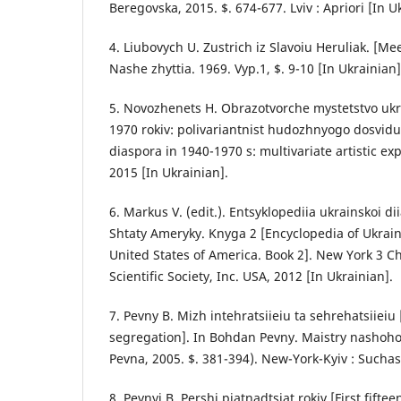
Beregovska, 2015. $. 674-677. Lviv : Apriori [In U
4. Liubovych U. Zustrich iz Slavoiu Heruliak. [Mee
Nashe zhyttia. 1969. Vyp.1, $. 9-10 [In Ukrainian]
5. Novozhenets H. Obrazotvorche mystetstvo ukr
1970 rokiv: polivariantnist hudozhnyogo dosvidu 
diaspora in 1940-1970 s: multivariate artistic expe
2015 [In Ukrainian].
6. Markus V. (edit.). Entsyklopediia ukrainskoi di
Shtaty Ameryky. Knyga 2 [Encyclopedia of Ukraini
United States of America. Book 2]. New York 3 C
Scientific Society, Inc. USA, 2012 [In Ukrainian].
7. Pevny B. Mizh intehratsiieiu ta sehrehatsiiei
segregation]. In Bohdan Pevny. Maistry nashoho 
Pevna, 2005. $. 381-394). New-York-Kyiv : Suchasn
8. Pevnyi B. Pershi piatnadtsiat rokiv [First fift