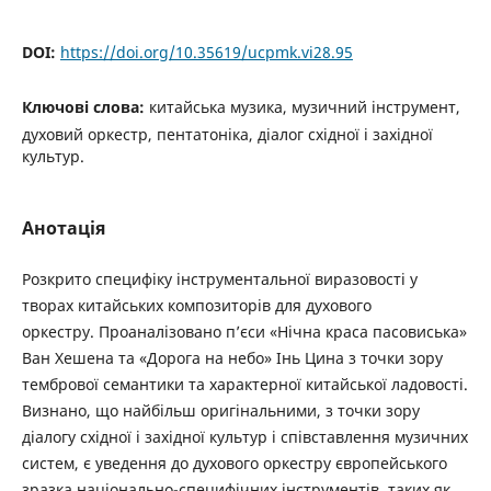
DOI:
https://doi.org/10.35619/ucpmk.vi28.95
Ключові слова:
китайська музика, музичний інструмент,
духовий оркестр, пентатоніка, діалог східної і західної
культур.
Анотація
Розкрито специфіку інструментальної виразовості у
творах китайських композиторів для духового
оркестру. Проаналізовано п’єси «Нічна краса пасовиська»
Ван Хешена та «Дорога на небо» Інь Цина з точки зору
тембрової семантики та характерної китайської ладовості.
Визнано, що найбільш оригінальними, з точки зору
діалогу східної і західної культур і співставлення музичних
систем, є уведення до духового оркестру європейського
зразка національно-специфічних інструментів, таких як