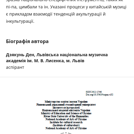
пі-па, цимбали та ін. Указані процеси у китайській музиці
є прикладом взаємодії тенденцій акультурації й
інкультурації.
Біографія автора
Дзякунь Ден,
Львівська національна музична
академія ім. М. В. Лисенка, м. Львів
аспірант