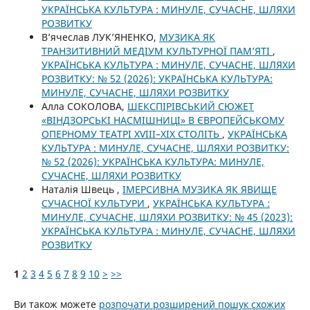
УКРАЇНСЬКА КУЛЬТУРА : МИНУЛЕ, СУЧАСНЕ, ШЛЯХИ
РОЗВИТКУ
В’ячеслав ЛУК’ЯНЕНКО,
МУЗИКА ЯК
ТРАНЗИТИВНИЙ МЕДІУМ КУЛЬТУРНОЇ ПАМ’ЯТІ
,
УКРАЇНСЬКА КУЛЬТУРА : МИНУЛЕ, СУЧАСНЕ, ШЛЯХИ
РОЗВИТКУ: № 52 (2026): УКРАЇНСЬКА КУЛЬТУРА:
МИНУЛЕ, СУЧАСНЕ, ШЛЯХИ РОЗВИТКУ
Алла СОКОЛОВА,
ШЕКСПІРІВСЬКИЙ СЮЖЕТ
«ВІНДЗОРСЬКІ НАСМІШНИЦІ» В ЄВРОПЕЙСЬКОМУ
ОПЕРНОМУ ТЕАТРІ XVIII–XIX СТОЛІТЬ
,
УКРАЇНСЬКА
КУЛЬТУРА : МИНУЛЕ, СУЧАСНЕ, ШЛЯХИ РОЗВИТКУ:
№ 52 (2026): УКРАЇНСЬКА КУЛЬТУРА: МИНУЛЕ,
СУЧАСНЕ, ШЛЯХИ РОЗВИТКУ
Наталія Швець ,
ІМЕРСИВНА МУЗИКА ЯК ЯВИЩЕ
СУЧАСНОЇ КУЛЬТУРИ
,
УКРАЇНСЬКА КУЛЬТУРА :
МИНУЛЕ, СУЧАСНЕ, ШЛЯХИ РОЗВИТКУ: № 45 (2023):
УКРАЇНСЬКА КУЛЬТУРА : МИНУЛЕ, СУЧАСНЕ, ШЛЯХИ
РОЗВИТКУ
1
2
3
4
5
6
7
8
9
10
>
>>
Ви також можете
розпочати розширений пошук схожих