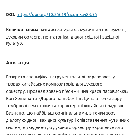
DOI:
https://doi.org/10.35619/ucpmk.vi28.95
Ключові слова:
китайська музика, музичний інструмент,
духовий оркестр, пентатоніка, діалог східної і західної
культур.
Анотація
Розкрито специфіку інструментальної виразовості у
творах китайських композиторів для духового
оркестру. Проаналізовано п’єси «Нічна краса пасовиська»
Ван Хешена та «Дорога на небо» Інь Цина з точки зору
тембрової семантики та характерної китайської ладовості.
Визнано, що найбільш оригінальними, з точки зору
діалогу східної і західної культур і співставлення музичних
систем, є уведення до духового оркестру європейського
зразка національно-специфічних інструментів, таких як