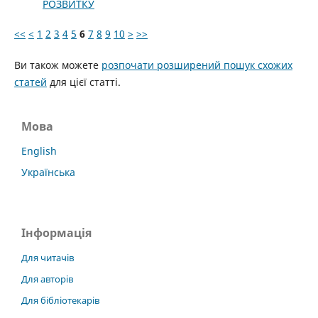
РОЗВИТКУ
<<
<
1
2
3
4
5
6
7
8
9
10
>
>>
Ви також можете
розпочати розширений пошук схожих
статей
для цієї статті.
Мова
English
Українська
Інформація
Для читачів
Для авторів
Для бібліотекарів