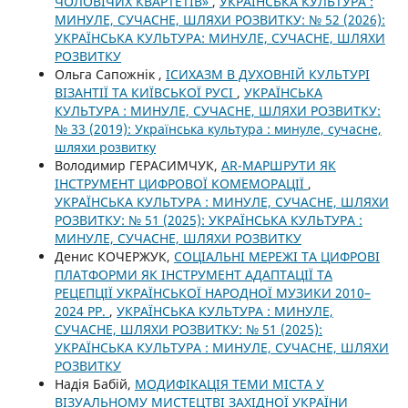
ЧОЛОВІЧИХ КВАРТЕТІВ»
,
УКРАЇНСЬКА КУЛЬТУРА :
МИНУЛЕ, СУЧАСНЕ, ШЛЯХИ РОЗВИТКУ: № 52 (2026):
УКРАЇНСЬКА КУЛЬТУРА: МИНУЛЕ, СУЧАСНЕ, ШЛЯХИ
РОЗВИТКУ
Ольга Сапожнік ,
ІСИХАЗМ В ДУХОВНІЙ КУЛЬТУРІ
ВІЗАНТІЇ ТА КИЇВСЬКОЇ РУСІ
,
УКРАЇНСЬКА
КУЛЬТУРА : МИНУЛЕ, СУЧАСНЕ, ШЛЯХИ РОЗВИТКУ:
№ 33 (2019): Українська культура : минуле, сучасне,
шляхи розвитку
Володимир ГЕРАСИМЧУК,
AR-МАРШРУТИ ЯК
ІНСТРУМЕНТ ЦИФРОВОЇ КОМЕМОРАЦІЇ
,
УКРАЇНСЬКА КУЛЬТУРА : МИНУЛЕ, СУЧАСНЕ, ШЛЯХИ
РОЗВИТКУ: № 51 (2025): УКРАЇНСЬКА КУЛЬТУРА :
МИНУЛЕ, СУЧАСНЕ, ШЛЯХИ РОЗВИТКУ
Денис КОЧЕРЖУК,
СОЦІАЛЬНІ МЕРЕЖІ ТА ЦИФРОВІ
ПЛАТФОРМИ ЯК ІНСТРУМЕНТ АДАПТАЦІЇ ТА
РЕЦЕПЦІЇ УКРАЇНСЬКОЇ НАРОДНОЇ МУЗИКИ 2010–
2024 РР.
,
УКРАЇНСЬКА КУЛЬТУРА : МИНУЛЕ,
СУЧАСНЕ, ШЛЯХИ РОЗВИТКУ: № 51 (2025):
УКРАЇНСЬКА КУЛЬТУРА : МИНУЛЕ, СУЧАСНЕ, ШЛЯХИ
РОЗВИТКУ
Надія Бабій,
МОДИФІКАЦІЯ ТЕМИ МІСТА У
ВІЗУАЛЬНОМУ МИСТЕЦТВІ ЗАХІДНОЇ УКРАЇНИ