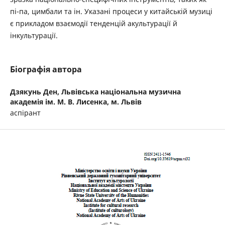
пі-па, цимбали та ін. Указані процеси у китайській музиці
є прикладом взаємодії тенденцій акультурації й
інкультурації.
Біографія автора
Дзякунь Ден,
Львівська національна музична
академія ім. М. В. Лисенка, м. Львів
аспірант