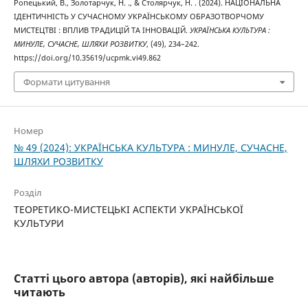
Ропецький, В., Золотарчук, Н. ., & Столярчук, Н. . (2024). НАЦІОНАЛЬНА
ІДЕНТИЧНІСТЬ У СУЧАСНОМУ УКРАЇНСЬКОМУ ОБРАЗОТВОРЧОМУ
МИСТЕЦТВІ : ВПЛИВ ТРАДИЦІЙ ТА ІННОВАЦІЙ.
УКРАЇНСЬКА КУЛЬТУРА :
МИНУЛЕ, СУЧАСНЕ, ШЛЯХИ РОЗВИТКУ
, (49), 234–242.
https://doi.org/10.35619/ucpmk.vi49.862
Формати цитування
Номер
№ 49 (2024): УКРАЇНСЬКА КУЛЬТУРА : МИНУЛЕ, СУЧАСНЕ,
ШЛЯХИ РОЗВИТКУ
Розділ
ТЕОРЕТИКО-МИСТЕЦЬКІ АСПЕКТИ УКРАЇНСЬКОЇ
КУЛЬТУРИ
Статті цього автора (авторів), які найбільше
читають