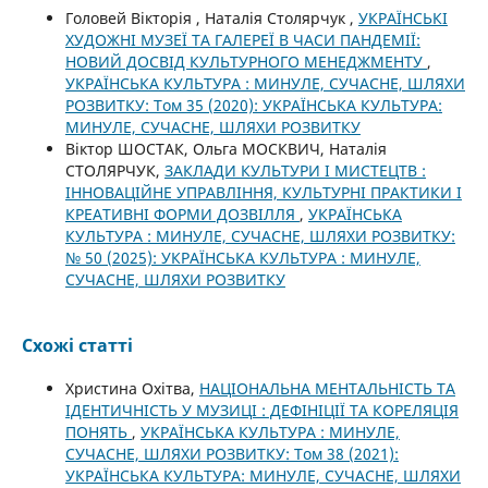
Головей Вікторія , Наталія Столярчук ,
УКРАЇНСЬКІ
ХУДОЖНІ МУЗЕЇ ТА ГАЛЕРЕЇ В ЧАСИ ПАНДЕМІЇ:
НОВИЙ ДОСВІД КУЛЬТУРНОГО МЕНЕДЖМЕНТУ
,
УКРАЇНСЬКА КУЛЬТУРА : МИНУЛЕ, СУЧАСНЕ, ШЛЯХИ
РОЗВИТКУ: Том 35 (2020): УКРАЇНСЬКА КУЛЬТУРА:
МИНУЛЕ, СУЧАСНЕ, ШЛЯХИ РОЗВИТКУ
Віктор ШОСТАК, Ольга МОСКВИЧ, Наталія
СТОЛЯРЧУК,
ЗАКЛАДИ КУЛЬТУРИ І МИСТЕЦТВ :
ІННОВАЦІЙНЕ УПРАВЛІННЯ, КУЛЬТУРНІ ПРАКТИКИ І
КРЕАТИВНІ ФОРМИ ДОЗВІЛЛЯ
,
УКРАЇНСЬКА
КУЛЬТУРА : МИНУЛЕ, СУЧАСНЕ, ШЛЯХИ РОЗВИТКУ:
№ 50 (2025): УКРАЇНСЬКА КУЛЬТУРА : МИНУЛЕ,
СУЧАСНЕ, ШЛЯХИ РОЗВИТКУ
Схожі статті
Христина Охітва,
НАЦІОНАЛЬНА МЕНТАЛЬНІСТЬ ТА
ІДЕНТИЧНІСТЬ У МУЗИЦІ : ДЕФІНІЦІЇ ТА КОРЕЛЯЦІЯ
ПОНЯТЬ
,
УКРАЇНСЬКА КУЛЬТУРА : МИНУЛЕ,
СУЧАСНЕ, ШЛЯХИ РОЗВИТКУ: Том 38 (2021):
УКРАЇНСЬКА КУЛЬТУРА: МИНУЛЕ, СУЧАСНЕ, ШЛЯХИ