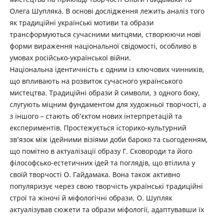
Олега Шупляка. В основі дослідження лежить аналіз того
як традиційні українські мотиви та образи
трансформуються сучасними митцями, створюючи нові
форми вираження національної свідомості, особливо в
умовах російсько-української війни.
Національна ідентичність є одним із ключових чинників,
що впливають на розвиток сучасного українського
мистецтва. Традиційні образи й символи, з одного боку,
слугують міцним фундаментом для художньої творчості, а
з іншого – стають об’єктом нових інтерпретацій та
експериментів. Простежується історико-культурний
зв’язок між ідейними візіями доби бароко та сьогоденням,
що помітно в актуалізації образу Г. Сковороди та його
філософсько-естетичних ідей та поглядів, що втілила у
своїй творчості О. Гайдамака. Вона також активно
популяризує через свою творчість українські традиційні
строї та жіночі й міфологічні образи. О. Шупляк
актуалізував сюжети та образи міфології, адаптувавши їх