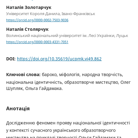
Наталія Золотарчук
Університет Короля Данила, Івано-Франківськ
https://orcid.org/0000-0002-7503-9036
Наталія Столярчук
Волинський національний університет ім. Лесі Українки, Луцьк
https://orcid.org/0000-0003-4331-7051
DOI:
https://doi.org/10.35619/ucpmk.vi49.862
Ключові слова:
бароко, міфологія, народна творчість,
національна ідентичність, образотворче мистецтво, Олег
Шупляк, Ольга Гайдамака.
Анотація
Дослідженню феномен прояву національної ідентичності
у контексті сучасного українського образотворчого
мистецтва на прикладі творчості Ольги Гайдамаки та