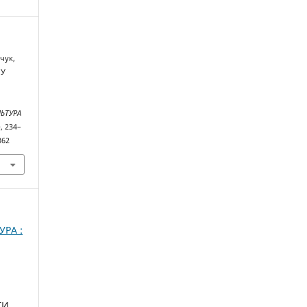
рчук,
 У
ЛЬТУРА
), 234–
862
УРА :
ТИ