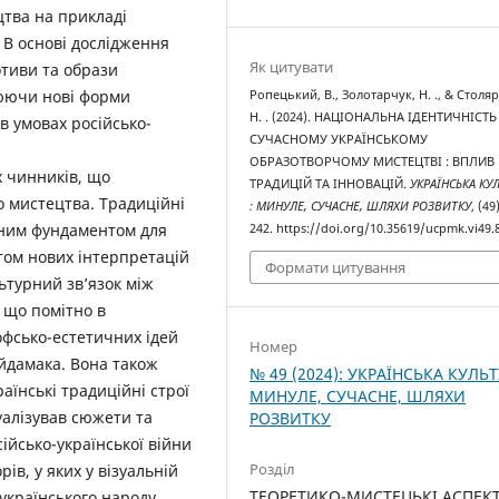
цтва на прикладі
 В основі дослідження
Як цитувати
отиви та образи
юючи нові форми
Ропецький, В., Золотарчук, Н. ., & Столя
Н. . (2024). НАЦІОНАЛЬНА ІДЕНТИЧНІСТЬ
в умовах російсько-
СУЧАСНОМУ УКРАЇНСЬКОМУ
ОБРАЗОТВОРЧОМУ МИСТЕЦТВІ : ВПЛИВ
х чинників, що
ТРАДИЦІЙ ТА ІННОВАЦІЙ.
УКРАЇНСЬКА КУ
о мистецтва. Традиційні
: МИНУЛЕ, СУЧАСНЕ, ШЛЯХИ РОЗВИТКУ
, (49
іцним фундаментом для
242. https://doi.org/10.35619/ucpmk.vi49.
ктом нових інтерпретацій
Формати цитування
ьтурний зв’язок між
 що помітно в
софсько-естетичних ідей
Номер
Гайдамака. Вона також
№ 49 (2024): УКРАЇНСЬКА КУЛЬТ
аїнські традиційні строї
МИНУЛЕ, СУЧАСНЕ, ШЛЯХИ
уалізував сюжети та
РОЗВИТКУ
сійсько-української війни
Розділ
ів, у яких у візуальній
ТЕОРЕТИКО-МИСТЕЦЬКІ АСПЕК
 українського народу.