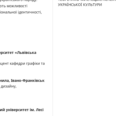
УКРАЇНСЬКОЇ КУЛЬТУРИ
ують можливості
ональної ідентичності,
ерситет «Львівська
оцент кафедри графіки та
нила, Івано-Франківськ
 дизайну,
й університет ім. Лесі