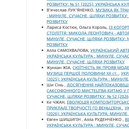
РОЗВИТКУ: № 51 (2025): УКРАЇНСЬКА К
В’ячеслав ЛУК’ЯНЕНКО,
МУЗИКА ЯК ТРА
: МИНУЛЕ, СУЧАСНЕ, ШЛЯХИ РОЗВИТКУ: 
РОЗВИТКУ
Лариса Костюк, Ольга Король,
ІЗ КОГОР
СТОЛІТТЯ: МИКОЛА ЛЕОНТОВИЧ - АВТ
МИНУЛЕ, СУЧАСНЕ, ШЛЯХИ РОЗВИТКУ: №
РОЗВИТКУ
Алла САМОХВАЛОВА,
УКРАЇНСЬКИЙ АВТ
УКРАЇНСЬКА КУЛЬТУРА : МИНУЛЕ, СУЧАС
МИНУЛЕ, СУЧАСНЕ, ШЛЯХИ РОЗВИТКУ
Жунхан ЖІА,
СЮЇТНІСТЬ ЯК ПРОЯВ МОД
МУЗИЦІ ПЕРШОЇ ПОЛОВИНИ ХХ ст.
,
УКР
(2025): УКРАЇНСЬКА КУЛЬТУРА : МИНУЛ
Ши Сінь ,
ДОСЯГНЕННЯ НАЙПОКАЗОВІШИ
САКСОФОННОГО МИСТЕЦТВА КИТАЮ У ПЕ
СУЧАСНЕ, ШЛЯХИ РОЗВИТКУ: № 52 (202
Ке ЧЖАН,
ЕВОЛЮЦІЯ КОМПОЗИТОРСЬКОГ
ПРИКЛАДІ ТВОРЧОСТІ ГО ВЕНЬЦЗІНА
,
У
(2026): УКРАЇНСЬКА КУЛЬТУРА: МИНУЛЕ
Євген ШИШИГІН , Алла РУДЕНЧЕНКО ,
В
УКРАЇНСЬКА КУЛЬТУРА : МИНУЛЕ, СУЧАС