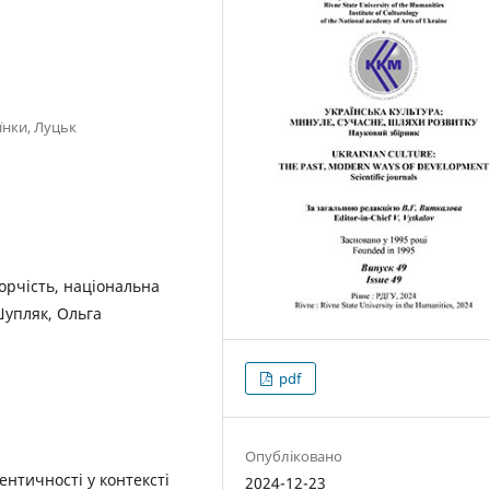
їнки, Луцьк
ворчість, національна
Шупляк, Ольга
pdf
Опубліковано
нтичності у контексті
2024-12-23