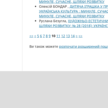
МИНУЛЕ, СУЧАСНЕ, ШЛЯХИ РОЗВИТКУ
Олексій БОНДАР ,
ДИТЯЧА ІГРАШКА У П
УКРАЇНСЬКА КУЛЬТУРА : МИНУЛЕ, СУЧАС
МИНУЛЕ, СУЧАСНЕ, ШЛЯХИ РОЗВИТКУ
Руслана Безугла,
ХУДОЖНЬО-ЕСТЕТИЧНИ
ШЛЯХИ РОЗВИТКУ: № 28 (2018): УКРАЇ
<<
<
5
6
7
8
9
10
11
12
13
14
>
>>
Ви також можете
розпочати розширений пошу