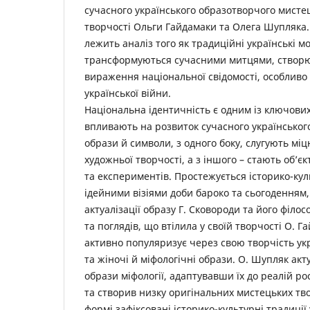
сучасного українського образотворчого мисте
творчості Ольги Гайдамаки та Олега Шупляка.
лежить аналіз того як традиційні українські м
трансформуються сучасними митцями, створ
вираження національної свідомості, особливо 
української війни.
Національна ідентичність є одним із ключови
впливають на розвиток сучасного українськог
образи й символи, з одного боку, слугують м
художньої творчості, а з іншого – стають об’є
та експериментів. Простежується історико-кул
ідейними візіями доби бароко та сьогоденням,
актуалізації образу Г. Сковороди та його філо
та поглядів, що втілила у своїй творчості О. 
активно популяризує через свою творчість укр
та жіночі й міфологічні образи. О. Шупляк акт
образи міфології, адаптувавши їх до реалій ро
та створив низку оригінальних мистецьких твор
формі зафіксовані історико-культурні традиції