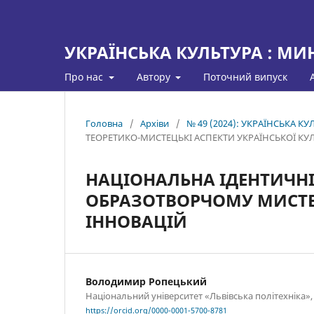
УКРАЇНСЬКА КУЛЬТУРА : МИ
Про нас
Автору
Поточний випуск
Головна
/
Архіви
/
№ 49 (2024): УКРАЇНСЬКА К
ТЕОРЕТИКО-МИСТЕЦЬКІ АСПЕКТИ УКРАЇНСЬКОЇ КУ
НАЦІОНАЛЬНА ІДЕНТИЧНІ
ОБРАЗОТВОРЧОМУ МИСТЕЦ
ІННОВАЦІЙ
Володимир Ропецький
Національний університет «Львівська політехніка»,
https://orcid.org/0000-0001-5700-8781