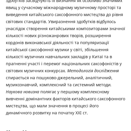
здобутків засвідчують їх визнання як особливо значимих
явищ у сучасному міжнародному музичному просторі та
виведення китайського саксофонного мистецтва до рівня
світових стандартів. Увиразнення здобутків відбулось
унаслідок створення китайськими композиторами значної
кількості нових різножанрових творів, розширення
кордонів виконавської діяльності та популяризації
китайської саксофонної музики у світі, збільшення
кількості музичних навчальних закладів у Китаї та в
прагненні участі і перемог національних саксофоністів у
світових музичних конкурсах
.
Методологія дослідження
спирається на пошуково-джерельний, аналітичний,
музикознавчий, комплексний та системний методи
.
Наукова новизна
полягає у першому комплексному
вивченні домінантних факторів китайського саксофонного
мистецтва, що мали значення в процесі його
динамічного розвитку на початку ХХІ ст.