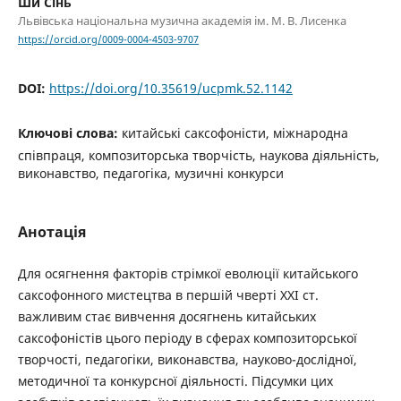
Ши Сінь
Львівська національна музична академія ім. М. В. Лисенка
https://orcid.org/0009-0004-4503-9707
DOI:
https://doi.org/10.35619/ucpmk.52.1142
Ключові слова:
китайські саксофоністи, міжнародна
співпраця, композиторська творчість, наукова діяльність,
виконавство, педагогіка, музичні конкурси
Анотація
Для осягнення факторів стрімкої еволюції китайського
саксофонного мистецтва в першій чверті ХХІ ст.
важливим стає вивчення досягнень китайських
саксофоністів цього періоду в сферах композиторської
творчості, педагогіки, виконавства, науково-дослідної,
методичної та конкурсної діяльності. Підсумки цих