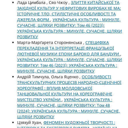
Лада Цимбала , Сяо Чжоу ,
ЗЛИТТЯ КИТАЙСЬКОЇ ТА
ЗАХІДНОЇ КУЛЬТУР У НЕФРИТОВИХ ВИРОБАХ ХЕ МА:
ІСТОРИЧНЕ ТЛО, СТИЛІСТИЧНІ ОСОБЛИВОСТІ ТА
ДЖЕРЕЛА ФОРМ
,
УКРАЇНСЬКА КУЛЬТУРА : МИНУЛЕ,
СУЧАСНЕ, ШЛЯХИ РОЗВИТКУ: Том 46 (2023):
УКРАЇНСЬКА КУЛЬТУРА : МИНУЛЕ, СУЧАСНЕ, ШЛЯХИ
РОЗВИТКУ
Марта-Марґарета Сторонянська ,
СПЕЦИФІКА
ПЕРЕКЛАДЕННЯ ТА ІНТЕРПРЕТАЦІЇ ФРАНЦУЗЬКОЇ
ЛЮТНЕВОЇ МУЗИКИ ЕПОХИ БАРОКО ДЛЯ БАНДУРИ
,
УКРАЇНСЬКА КУЛЬТУРА : МИНУЛЕ, СУЧАСНЕ, ШЛЯХИ
РОЗВИТКУ: Том 46 (2023): УКРАЇНСЬКА КУЛЬТУРА :
МИНУЛЕ, СУЧАСНЕ, ШЛЯХИ РОЗВИТКУ
Андрій Тимчула, Ольга Яценко ,
ОСОБЛИВОСТІ
ТРАНСКУЛЬТУРНИХ ПРОЦЕСІВ НАРОДНО-СЦЕНІЧНОЇ
ХОРЕОГРАФІЇ : ВПЛИВ МОЛДОВСЬКОЇ
ТАНЦЮВАЛЬНОЇ КУЛЬТУРИ НА ХОРЕОГРАФІЧНЕ
МИСТЕЦТВО УКРАЇНИ
,
УКРАЇНСЬКА КУЛЬТУРА :
МИНУЛЕ, СУЧАСНЕ, ШЛЯХИ РОЗВИТКУ: Том 48
(2024): УКРАЇНСЬКА КУЛЬТУРА : МИНУЛЕ, СУЧАСНЕ,
ШЛЯХИ РОЗВИТКУ
Цзяхуй Хуан,
ФЕНОМЕН ХУДОЖНЬОЇ ТВОРЧОСТІ :