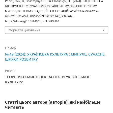
Ропецький, В., Золотарчук, Н. ., & Столярчук, Н. . (2024). НАЦІОНАЛЬНА
ІДЕНТИЧНІСТЬ У СУЧАСНОМУ УКРАЇНСЬКОМУ ОБРАЗОТВОРЧОМУ
МИСТЕЦТВІ : ВПЛИВ ТРАДИЦІЙ ТА ІННОВАЦІЙ.
УКРАЇНСЬКА КУЛЬТУРА :
МИНУЛЕ, СУЧАСНЕ, ШЛЯХИ РОЗВИТКУ
, (49), 234–242.
https://doi.org/10.35619/ucpmk.vi49.862
Формати цитування
Номер
№ 49 (2024): УКРАЇНСЬКА КУЛЬТУРА : МИНУЛЕ, СУЧАСНЕ,
ШЛЯХИ РОЗВИТКУ
Розділ
ТЕОРЕТИКО-МИСТЕЦЬКІ АСПЕКТИ УКРАЇНСЬКОЇ
КУЛЬТУРИ
Статті цього автора (авторів), які найбільше
читають