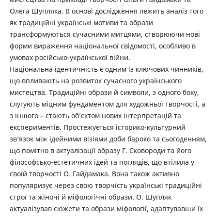
Олега Шупляка. В основі дослідження лежить аналіз того
як традиційні українські мотиви та образи
трансформуються сучасними митцями, створюючи нові
форми вираження національної свідомості, особливо в
умовах російсько-української війни.
Національна ідентичність є одним із ключових чинників,
що впливають на розвиток сучасного українського
мистецтва. Традиційні образи й символи, з одного боку,
слугують міцним фундаментом для художньої творчості, а
з іншого – стають об’єктом нових інтерпретацій та
експериментів. Простежується історико-культурний
зв’язок між ідейними візіями доби бароко та сьогоденням,
що помітно в актуалізації образу Г. Сковороди та його
філософсько-естетичних ідей та поглядів, що втілила у
своїй творчості О. Гайдамака. Вона також активно
популяризує через свою творчість українські традиційні
строї та жіночі й міфологічні образи. О. Шупляк
актуалізував сюжети та образи міфології, адаптувавши їх