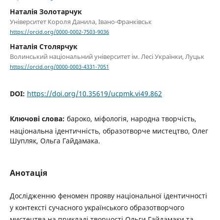
Наталія Золотарчук
Університет Короля Данила, Івано-Франківськ
https://orcid.org/0000-0002-7503-9036
Наталія Столярчук
Волинський національний університет ім. Лесі Українки, Луцьк
https://orcid.org/0000-0003-4331-7051
DOI:
https://doi.org/10.35619/ucpmk.vi49.862
Ключові слова:
бароко, міфологія, народна творчість,
національна ідентичність, образотворче мистецтво, Олег
Шупляк, Ольга Гайдамака.
Анотація
Дослідженню феномен прояву національної ідентичності
у контексті сучасного українського образотворчого
мистецтва на прикладі творчості Ольги Гайдамаки та