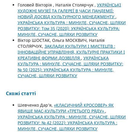
Головей Вікторія , Наталія Столярчук ,
УКРАЇНСЬКІ
ХУДОЖНІ МУЗЕЇ ТА ГАЛЕРЕЇ В ЧАСИ ПАНДЕМІЇ:
НОВИЙ ДОСВІД КУЛЬТУРНОГО МЕНЕДЖМЕНТУ
,
УКРАЇНСЬКА КУЛЬТУРА : МИНУЛЕ, СУЧАСНЕ, ШЛЯХИ
РОЗВИТКУ: Том 35 (2020): УКРАЇНСЬКА КУЛЬТУРА:
МИНУЛЕ, СУЧАСНЕ, ШЛЯХИ РОЗВИТКУ
Віктор ШОСТАК, Ольга МОСКВИЧ, Наталія
СТОЛЯРЧУК,
ЗАКЛАДИ КУЛЬТУРИ І МИСТЕЦТВ :
ІННОВАЦІЙНЕ УПРАВЛІННЯ, КУЛЬТУРНІ ПРАКТИКИ І
КРЕАТИВНІ ФОРМИ ДОЗВІЛЛЯ
,
УКРАЇНСЬКА
КУЛЬТУРА : МИНУЛЕ, СУЧАСНЕ, ШЛЯХИ РОЗВИТКУ:
№ 50 (2025): УКРАЇНСЬКА КУЛЬТУРА : МИНУЛЕ,
СУЧАСНЕ, ШЛЯХИ РОЗВИТКУ
Схожі статті
Шевченко Дар’я,
«КЛАСИЧНИЙ КРОСОВЕР» ЯК
ЯВИЩЕ МАС-КУЛЬТУРИ «ТРЕТЬОГО РЯДУ»
,
УКРАЇНСЬКА КУЛЬТУРА : МИНУЛЕ, СУЧАСНЕ, ШЛЯХИ
РОЗВИТКУ: № 42 (2022): УКРАЇНСЬКА КУЛЬТУРА :
МИНУЛЕ, СУЧАСНЕ, ШЛЯХИ РОЗВИТКУ