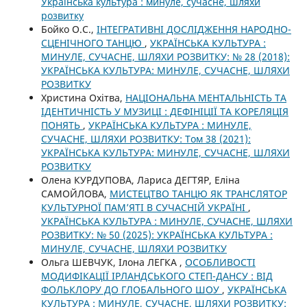
Українська культура : минуле, сучасне, шляхи
розвитку
Бойко О.С.,
ІНТЕГРАТИВНІ ДОСЛІДЖЕННЯ НАРОДНО-
СЦЕНІЧНОГО ТАНЦЮ
,
УКРАЇНСЬКА КУЛЬТУРА :
МИНУЛЕ, СУЧАСНЕ, ШЛЯХИ РОЗВИТКУ: № 28 (2018):
УКРАЇНСЬКА КУЛЬТУРА: МИНУЛЕ, СУЧАСНЕ, ШЛЯХИ
РОЗВИТКУ
Христина Охітва,
НАЦІОНАЛЬНА МЕНТАЛЬНІСТЬ ТА
ІДЕНТИЧНІСТЬ У МУЗИЦІ : ДЕФІНІЦІЇ ТА КОРЕЛЯЦІЯ
ПОНЯТЬ
,
УКРАЇНСЬКА КУЛЬТУРА : МИНУЛЕ,
СУЧАСНЕ, ШЛЯХИ РОЗВИТКУ: Том 38 (2021):
УКРАЇНСЬКА КУЛЬТУРА: МИНУЛЕ, СУЧАСНЕ, ШЛЯХИ
РОЗВИТКУ
Олена КУРДУПОВА, Лариса ДЕГТЯР, Еліна
САМОЙЛОВА,
МИСТЕЦТВО ТАНЦЮ ЯК ТРАНСЛЯТОР
КУЛЬТУРНОЇ ПАМ’ЯТІ В СУЧАСНІЙ УКРАЇНІ
,
УКРАЇНСЬКА КУЛЬТУРА : МИНУЛЕ, СУЧАСНЕ, ШЛЯХИ
РОЗВИТКУ: № 50 (2025): УКРАЇНСЬКА КУЛЬТУРА :
МИНУЛЕ, СУЧАСНЕ, ШЛЯХИ РОЗВИТКУ
Ольга ШЕВЧУК, Ілона ЛЕГКА ,
ОСОБЛИВОСТІ
МОДИФІКАЦІЇ ІРЛАНДСЬКОГО СТЕП-ДАНСУ : ВІД
ФОЛЬКЛОРУ ДО ГЛОБАЛЬНОГО ШОУ
,
УКРАЇНСЬКА
КУЛЬТУРА : МИНУЛЕ, СУЧАСНЕ, ШЛЯХИ РОЗВИТКУ: