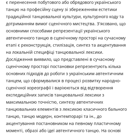
є перенесення побутового або обрядового українського
танцю на професійну сцену зі збереженням естетики
традиційної танцювальної культури, культурного коду та
дотриманням вимог сценічного мистецтва. З’ясовано, що
основними способами репрезентації українського
автентичного танцю в сценічному просторі на сучасному
етапі є реконструкція, стилізація, синтез та акцентування
на локальній специфіці танцювальної лексики.
Дослідження виявило, що представлені в сучасному
сценічному просторі постановки репрезентують кілька
основних підходів до роботи з українським автентичним
танцем, що сформувалися в процесі розвитку народно-
сценічної хореографії і варіюються від відтворення
експедиційних записів танцювальної лексики з
максимальною точністю, синтезу автентичних
танцювальних елементів з лексикою класичного бального
танцю, танцю модерн, контемпорарі та ін., до
акцентування постановником на певному пластичному
моменті, образі або ідеї автентичного танцю. На основі