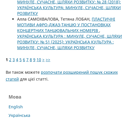
МИНУЛЕ, СУЧАСНЕ, ШЛЯХИ РОЗВИТКУ: № 28 (2018):
УКРАЇНСЬКА КУЛЬТУРА: МИНУЛЕ, СУЧАСНЕ, ШЛЯХИ
РОЗВИТКУ
Алла САМОХВАЛОВА, Тетяна ЛОБАН,
ПЛАСТИЧНІ
МОТИВИ АФРО-ДЖАЗ-ТАНЦЮ У ПОСТАНОВКАХ
КОНЦЕРТНИХ ТАНЦЮВАЛЬНИХ НОМЕРІВ
,
УКРАЇНСЬКА КУЛЬТУРА : МИНУЛЕ, СУЧАСНЕ, ШЛЯХИ
РОЗВИТКУ: № 51 (2025): УКРАЇНСЬКА КУЛЬТУРА :
МИНУЛЕ, СУЧАСНЕ, ШЛЯХИ РОЗВИТКУ
1
2
3
4
5
6
7
8
9
10
>
>>
Ви також можете
розпочати розширений пошук схожих
статей
для цієї статті.
Мова
English
Українська