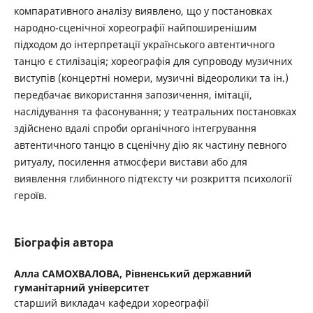
компаративного аналізу виявлено, що у постановках
народно-сценічної хореографії найпоширенішим
підходом до інтерпретації українського автентичного
танцю є стилізація; хореографія для супроводу музичних
виступів (концертні номери, музичні відеоролики та ін.)
передбачає використання запозичення, імітації,
наслідування та фасонування; у театральних постановках
здійснено вдалі спроби органічного інтегрування
автентичного танцю в сценічну дію як частину певного
ритуалу, посилення атмосфери вистави або для
виявлення глибинного підтексту чи розкриття психології
героїв.
Біографія автора
Алла САМОХВАЛОВА,
Рівненський державний
гуманітарний університет
старший викладач кафедри хореографії