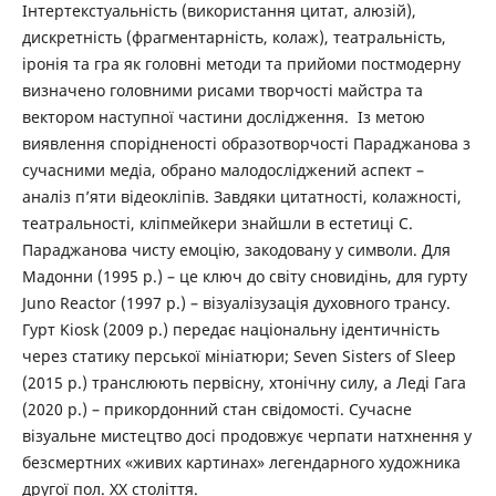
Інтертекстуальність (використання цитат, алюзій),
дискретність (фрагментарність, колаж), театральність,
іронія та гра як головні методи та прийоми постмодерну
визначено головними рисами творчості майстра та
вектором наступної частини дослідження. Із метою
виявлення спорідненості образотворчості Параджанова з
сучасними медіа, обрано малодосліджений аспект –
аналіз п’яти відеокліпів. Завдяки цитатності, колажності,
театральності, кліпмейкери знайшли в естетиці С.
Параджанова чисту емоцію, закодовану у символи. Для
Мадонни (1995 р.) – це ключ до світу сновидінь, для гурту
Juno Reactor (1997 р.) – візуалізузація духовного трансу.
Гурт Kiosk (2009 р.) передає національну ідентичність
через статику перської мініатюри; Seven Sisters of Sleep
(2015 р.) транслюють первісну, хтонічну силу, а Леді Гага
(2020 р.) – прикордонний стан свідомості. Сучасне
візуальне мистецтво досі продовжує черпати натхнення у
безсмертних «живих картинах» легендарного художника
другої пол. ХХ століття.