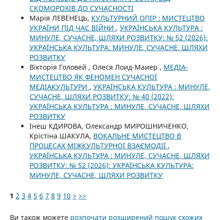
СКОМОРОХІВ ДО СУЧАСНОСТІ
Марія ЛЕВЕНЕЦЬ,
КУЛЬТУРНИЙ ОПІР : МИСТЕЦТВО
УКРАЇНИ ПІД ЧАС ВІЙНИ
,
УКРАЇНСЬКА КУЛЬТУРА :
МИНУЛЕ, СУЧАСНЕ, ШЛЯХИ РОЗВИТКУ: № 52 (2026):
УКРАЇНСЬКА КУЛЬТУРА: МИНУЛЕ, СУЧАСНЕ, ШЛЯХИ
РОЗВИТКУ
Вікторія Головей , Олеся Лоид-Маиер ,
МЕДІА-
МИСТЕЦТВО ЯК ФЕНОМЕН СУЧАСНОЇ
МЕДІАКУЛЬТУРИ
,
УКРАЇНСЬКА КУЛЬТУРА : МИНУЛЕ,
СУЧАСНЕ, ШЛЯХИ РОЗВИТКУ: № 40 (2022):
УКРАЇНСЬКА КУЛЬТУРА : МИНУЛЕ, СУЧАСНЕ, ШЛЯХИ
РОЗВИТКУ
Інеш КДИРОВА, Олександр МИРОШНИЧЕНКО,
Крістіна ШАКУЛА,
ВОКАЛЬНЕ МИСТЕЦТВО В
ПРОЦЕСАХ МІЖКУЛЬТУРНОЇ ВЗАЄМОДІЇ
,
УКРАЇНСЬКА КУЛЬТУРА : МИНУЛЕ, СУЧАСНЕ, ШЛЯХИ
РОЗВИТКУ: № 52 (2026): УКРАЇНСЬКА КУЛЬТУРА:
МИНУЛЕ, СУЧАСНЕ, ШЛЯХИ РОЗВИТКУ
1
2
3
4
5
6
7
8
9
10
>
>>
Ви також можете
розпочати розширений пошук схожих