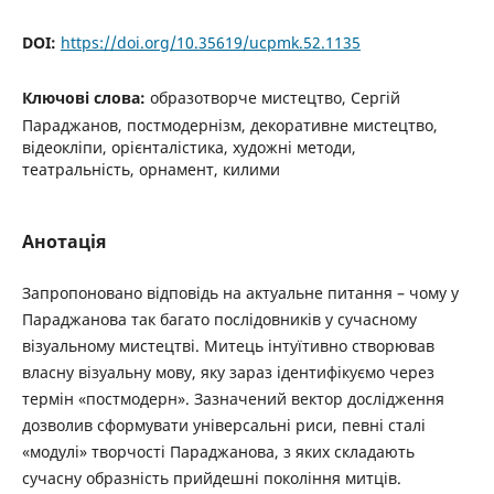
DOI:
https://doi.org/10.35619/ucpmk.52.1135
Ключові слова:
образотворче мистецтво, Сергій
Параджанов, постмодернізм, декоративне мистецтво,
відеокліпи, орієнталістика, художні методи,
театральність, орнамент, килими
Анотація
Запропоновано відповідь на актуальне питання – чому у
Параджанова так багато послідовників у сучасному
візуальному мистецтві. Митець інтуїтивно створював
власну візуальну мову, яку зараз ідентифікуємо через
термін «постмодерн». Зазначений вектор дослідження
дозволив сформувати універсальні риси, певні сталі
«модулі» творчості Параджанова, з яких складають
сучасну образність прийдешні покоління митців.