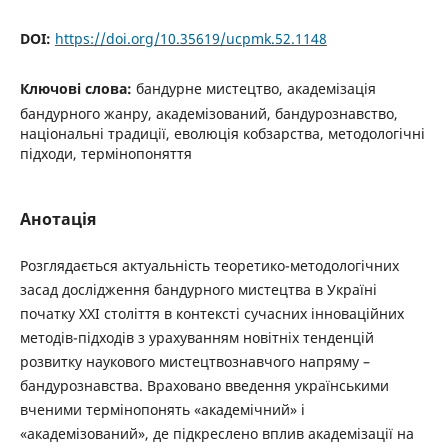
DOI:
https://doi.org/10.35619/ucpmk.52.1148
Ключові слова:
бандурне мистецтво, академізація
бандурного жанру, академізований, бандурознавство,
національні традиції, еволюція кобзарства, методологічні
підходи, термінопоняття
Анотація
Розглядається актуальність теоретико-методологічних
засад дослідження бандурного мистецтва в Україні
початку XXI століття в контексті сучасних інноваційних
методів-підходів з урахуванням новітніх тенденцій
розвитку наукового мистецтвознавчого напряму –
бандурознавства. Враховано введення українськими
вченими термінопонять «академічний» і
«академізований», де підкреслено вплив академізації на