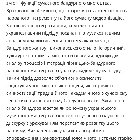
зміст і функції сучасного бандурного мистецтва.
Враховано особливості, що розрізняють автентичність
народного інструменту та його сучасну модернізацію.
Застосовано інтегративний, комплексний та
українознавчий підхід у поєднанні з музикознавчим
аналізом для висвітлення процесу академізації
бандурного жанру і виконавського стилю; історичний,
культурологічний та мистецтвознавчий підходи для
аналізу процесів інтеграції лірницько-бандурного
народного мистецтва в сучасну академічну культуру.
Такий підхід дозволяє об’єктивно осмислити
соціокультурні і мистецькі процеси, які сприяють
синкретизації традиційного і академічного в сучасному
теоретико-виконавському бандурознавстві. Здійснено
аналіз бандурознавства як феномену українського
музичного мистецтва в контексті сучасного наукового
дискурсу з урахуванням перспектив розвитку цього
напряму. Визначено актуальність розробки і
впровадження науково-термінологічного інструментарію