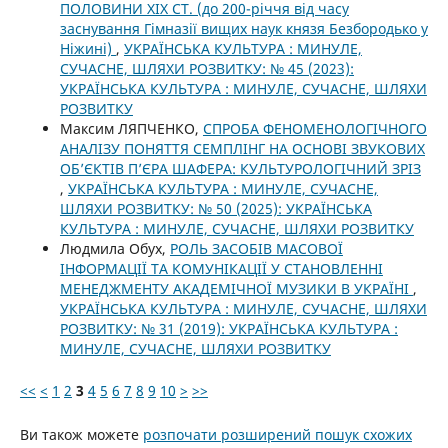
ПОЛОВИНИ XIX СТ. (до 200-річчя від часу
заснування Гімназії вищих наук князя Безбородько у
Ніжині)
,
УКРАЇНСЬКА КУЛЬТУРА : МИНУЛЕ,
СУЧАСНЕ, ШЛЯХИ РОЗВИТКУ: № 45 (2023):
УКРАЇНСЬКА КУЛЬТУРА : МИНУЛЕ, СУЧАСНЕ, ШЛЯХИ
РОЗВИТКУ
Максим ЛЯПЧЕНКО,
СПРОБА ФЕНОМЕНОЛОГІЧНОГО
АНАЛІЗУ ПОНЯТТЯ СЕМПЛІНГ НА ОСНОВІ ЗВУКОВИХ
ОБ’ЄКТІВ П’ЄРА ШАФЕРА: КУЛЬТУРОЛОГІЧНИЙ ЗРІЗ
,
УКРАЇНСЬКА КУЛЬТУРА : МИНУЛЕ, СУЧАСНЕ,
ШЛЯХИ РОЗВИТКУ: № 50 (2025): УКРАЇНСЬКА
КУЛЬТУРА : МИНУЛЕ, СУЧАСНЕ, ШЛЯХИ РОЗВИТКУ
Людмила Обух,
РОЛЬ ЗАСОБІВ МАСОВОЇ
ІНФОРМАЦІЇ ТА КОМУНІКАЦІЇ У СТАНОВЛЕННІ
МЕНЕДЖМЕНТУ АКАДЕМІЧНОЇ МУЗИКИ В УКРАЇНІ
,
УКРАЇНСЬКА КУЛЬТУРА : МИНУЛЕ, СУЧАСНЕ, ШЛЯХИ
РОЗВИТКУ: № 31 (2019): УКРАЇНСЬКА КУЛЬТУРА :
МИНУЛЕ, СУЧАСНЕ, ШЛЯХИ РОЗВИТКУ
<<
<
1
2
3
4
5
6
7
8
9
10
>
>>
Ви також можете
розпочати розширений пошук схожих