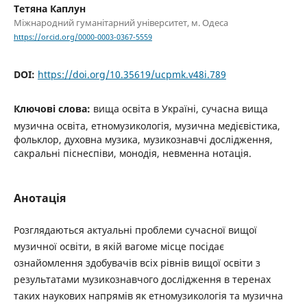
Тетяна Каплун
Міжнародний гуманітарний університет, м. Одеса
https://orcid.org/0000-0003-0367-5559
DOI:
https://doi.org/10.35619/ucpmk.v48i.789
Ключові слова:
вища освіта в Україні, сучасна вища
музична освіта, етномузикологія, музична медієвістика,
фольклор, духовна музика, музикознавчі дослідження,
сакральні піснеспіви, монодія, невменна нотація.
Анотація
Розглядаються актуальні проблеми сучасної вищої
музичної освіти, в якій вагоме місце посідає
ознайомлення здобувачів всіх рівнів вищої освіти з
результатами музикознавчого дослідження в теренах
таких наукових напрямів як етномузикологія та музична