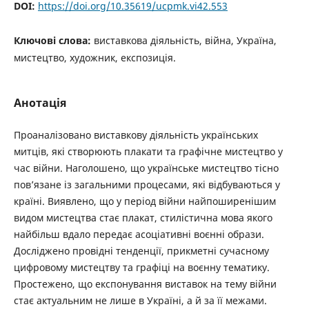
DOI:
https://doi.org/10.35619/ucpmk.vi42.553
Ключові слова:
виставкова діяльність, війна, Україна,
мистецтво, художник, експозиція.
Анотація
Проаналізовано виставкову діяльність українських
митців, які створюють плакати та графічне мистецтво у
час війни. Наголошено, що українське мистецтво тісно
пов’язане із загальними процесами, які відбуваються у
країні. Виявлено, що у період війни найпоширенішим
видом мистецтва стає плакат, стилістична мова якого
найбільш вдало передає асоціативні воєнні образи.
Досліджено провідні тенденції, прикметні сучасному
цифровому мистецтву та графіці на воєнну тематику.
Простежено, що експонування виставок на тему війни
стає актуальним не лише в Україні, а й за її межами.