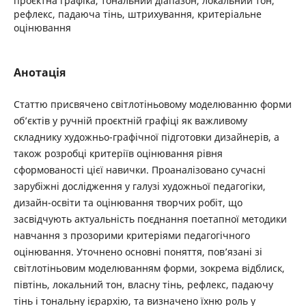
проєктна графіка, тональний діапазон, локальний тон,
рефлекс, падаюча тінь, штрихування, критеріальне
оцінювання
Анотація
Статтю присвячено світлотіньовому моделюванню форми
об’єктів у ручній проєктній графіці як важливому
складнику художньо-графічної підготовки дизайнерів, а
також розробці критеріїв оцінювання рівня
сформованості цієї навички. Проаналізовано сучасні
зарубіжні дослідження у галузі художньої педагогіки,
дизайн-освіти та оцінювання творчих робіт, що
засвідчують актуальність поєднання поетапної методики
навчання з прозорими критеріями педагогічного
оцінювання. Уточнено основні поняття, пов’язані зі
світлотіньовим моделюванням форми, зокрема відблиск,
півтінь, локальний тон, власну тінь, рефлекс, падаючу
тінь і тональну ієрархію, та визначено їхню роль у