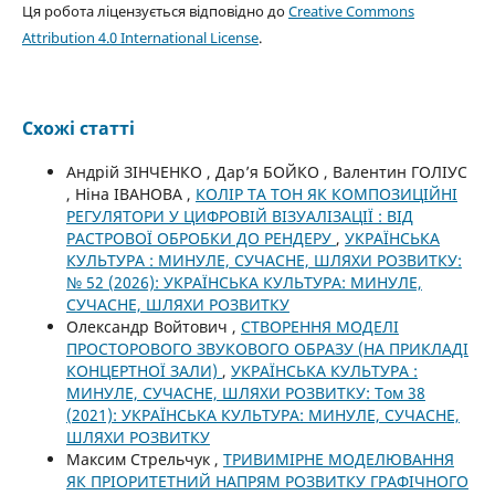
Ця робота ліцензується відповідно до
Creative Commons
Attribution 4.0 International License
.
Схожі статті
Андрій ЗІНЧЕНКО , Дар’я БОЙКО , Валентин ГОЛІУС
, Ніна ІВАНОВА ,
КОЛІР ТА ТОН ЯК КОМПОЗИЦІЙНІ
РЕГУЛЯТОРИ У ЦИФРОВІЙ ВІЗУАЛІЗАЦІЇ : ВІД
РАСТРОВОЇ ОБРОБКИ ДО РЕНДЕРУ
,
УКРАЇНСЬКА
КУЛЬТУРА : МИНУЛЕ, СУЧАСНЕ, ШЛЯХИ РОЗВИТКУ:
№ 52 (2026): УКРАЇНСЬКА КУЛЬТУРА: МИНУЛЕ,
СУЧАСНЕ, ШЛЯХИ РОЗВИТКУ
Олександр Войтович ,
СТВОРЕННЯ МОДЕЛІ
ПРОСТОРОВОГО ЗВУКОВОГО ОБРАЗУ (НА ПРИКЛАДІ
КОНЦЕРТНОЇ ЗАЛИ)
,
УКРАЇНСЬКА КУЛЬТУРА :
МИНУЛЕ, СУЧАСНЕ, ШЛЯХИ РОЗВИТКУ: Том 38
(2021): УКРАЇНСЬКА КУЛЬТУРА: МИНУЛЕ, СУЧАСНЕ,
ШЛЯХИ РОЗВИТКУ
Максим Стрельчук ,
ТРИВИМІРНЕ МОДЕЛЮВАННЯ
ЯК ПРІОРИТЕТНИЙ НАПРЯМ РОЗВИТКУ ГРАФІЧНОГО