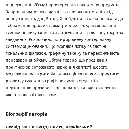
передаванні об’єму і просторового положення предмета.
Запропоновано послідовність навчальних етапів: від
опанування градацій тону й побудови тональної шкали до
зображення простих геометричних тіл, удосконалення
техніки штрихування та застосування світлотіні у творчих
завданнях. Розроблено чотирирівневу критеріальну
систему оцінювання, що охоплює логіку світлотіні,
тональний діапазон, графічну техніку та переконливість
передавання об’єму. Обґрунтовано, що поєднання
практико-орієнтованого навчання світлотіньового
моделювання з критеріальним оцінюванням сприятиме
розвитку художньо-графічних умінь студентів,
підвищенню прозорості оцінювання та вдосконаленню
якості фахової підготовки.
Біографії авторів
Леонід ЗВЕНІГОРОДСЬКИЙ ,
Харківський