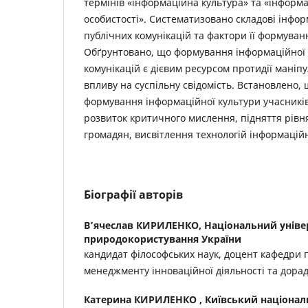
термінів «інформаційна культура» та «інформ
особистості». Систематизовано складові інфор
публічних комунікацій та фактори її формуван
Обґрунтовано, що формування інформаційної 
комунікацій є дієвим ресурсом протидії маніп
впливу на суспільну свідомість. Встановлено,
формування інформаційної культури учасників
розвиток критичного мислення, підняття рівня
громадян, висвітлення технологій інформацій
Біографії авторів
В’ячеслав КИРИЛЕНКО,
Національний універ
природокористування України
кандидат філософських наук, доцент кафедри 
менеджменту інноваційної діяльності та дора
Катерина КИРИЛЕНКО ,
Київський націонал