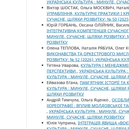
УКРАЇНСЬКА КУЛЬТУРА : МИНУЛЕ, СУЧА
Віктор ШОСТАК, Ольга МОСКВИЧ, Натал
УПРАВЛІННЯ, КУЛЬТУРНІ ПРАКТИКИ І 
СУЧАСНЕ, ШЛЯХИ РОЗВИТКУ: № 50 (2025
Юрій ГОРБАНЬ, Оксана ОЛІЙНИК, Васил
ІНТЕГРАТИВНА КОМПЕТЕНЦІЯ СУЧАСНО
МИНУЛЕ, СУЧАСНЕ, ШЛЯХИ РОЗВИТКУ: № 
РОЗВИТКУ
Олена ТЕПЛОВА, Наталія РЯБУХА, Олег
ВИКОНАВСТВА ТА ОРКЕСТРОВОГО МИС
РОЗВИТКУ: № 52 (2026): УКРАЇНСЬКА К
Тетяна Уварова,
КУЛЬТУРА І МЕНЕДЖМЕ
ПЕРСПЕКТИВИ
,
УКРАЇНСЬКА КУЛЬТУРА :
КУЛЬТУРА : МИНУЛЕ, СУЧАСНЕ, ШЛЯХИ
Ейвазова Еґана,
ПАМ’ЯТНИК ІСТОРІЇ ТА
КУЛЬТУРА : МИНУЛЕ, СУЧАСНЕ, ШЛЯХИ Р
ШЛЯХИ РОЗВИТКУ
Андрій Тимчула, Ольга Яценко ,
ОСОБЛИ
ХОРЕОГРАФІЇ : ВПЛИВ МОЛДОВСЬКОЇ Т
,
УКРАЇНСЬКА КУЛЬТУРА : МИНУЛЕ, СУЧАС
МИНУЛЕ, СУЧАСНЕ, ШЛЯХИ РОЗВИТКУ
Юлія Чуприна,
ІНТЕГРАЦІЯ ЯВИЩА «ВО
КУЛЬТУРА : МИНУЛЕ, СУЧАСНЕ, ШЛЯХИ Р