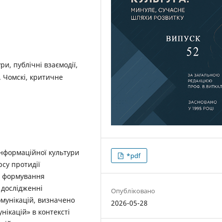
ри, публічні взаємодії,
. Чомскі, критичне
інформаційної культури
*pdf
рсу протидії
а формування
 дослідженні
Опубліковано
омунікацій, визначено
2026-05-28
нікацій» в контексті