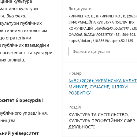
аційна культура
маційної культури
Як цитувати
ня.
Висновки.
КИРИЛЕНКО, В., & КИРИЛЕНКО , К. (2026)
ІНФОРМАЦІЙНА КУЛЬТУРА ПУБЛІЧНИХ
культури публічних
КОМУНІКАЦІЙ .
УКРАЇНСЬКА КУЛЬТУРА : М
улятивним технологіям
СУЧАСНЕ, ШЛЯХИ РОЗВИТКУ
, (52), 504–508.
 що стратегіями
https://doi.org/10.35619/ucpmk.52.1185
 публічних взаємодій є
Формати цитування
 освіченості та культури
них впливів.
Номер
№ 52 (2026): УКРАЇНСЬКА КУЛЬТ
МИНУЛЕ, СУЧАСНЕ, ШЛЯХИ
РОЗВИТКУ
ситет біоресурсів і
Розділ
публічного управління,
КУЛЬТУРА ТА СУСПІЛЬСТВО.
дництва
КУЛЬТУРА ПРОФЕСІЙНИХ СФЕР
ДІЯЛЬНОСТІ
ьний університет