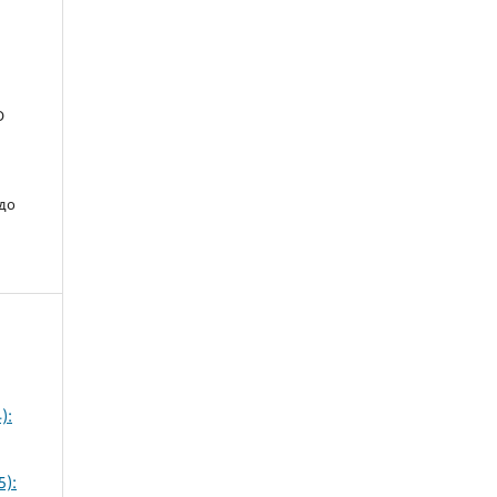
О
 до
):
):