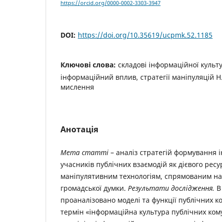
https://orcid.org/0000-0002-3303-3947
DOI:
https://doi.org/10.35619/ucpmk.52.1185
Ключові слова:
складові інформаційної культу
інформаційний вплив, стратегії маніпуляцій Н
мислення
Анотація
Мета статті
– аналіз стратегій формування 
учасників публічних взаємодій як дієвого ресу
маніпулятивним технологіям, спрямованим н
громадської думки.
Результати дослідження.
В
проаналізовано моделі та функції публічних к
термін «інформаційна культура публічних кому