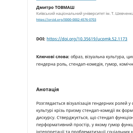
Дмитро ТОВМАШ
Київський національний університет ім. Т. Шевченк
https://orcid.org/0000-0002-4576-0703
DOI:
https://doi.org/10.35619/ucpmk.52.1173
Ключові слова:
образ, візуальна культура, ци
гендерна роль, стендап-комедія, гумор, коміч
Анотація
Розглядається візуалізація гендерних ролей у
культурі крізь призму стендап-комедії як фор
дискурсу. Стверджується, що стендап функціон
перформативний простір, у якому гумор функц
інтерпретації та проблематизації соціальних 