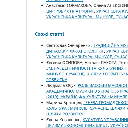
Анастасія ТОРМАХОВА, Олена АЛЕКСІЄН
ЦИФРОВИХ ПЛАТФОРМ
,
УКРАЇНСЬКА КУ
УКРАЇНСЬКА КУЛЬТУРА : МИНУЛЕ, СУЧА
Схожі статті
Святослав Овчаренко ,
ТРАДИЦІЙНА МУЗ
ДИНАМІКИ ХХ–ХХІ СТОЛІТТЯ
,
УКРАЇНСЬК
УКРАЇНСЬКА КУЛЬТУРА: МИНУЛЕ, СУЧА
Євгенія ОСИПОВА, Наталія ПАХОТА, Те
ЗМІНА ІДЕНТИЧНОСТІ ТА КУЛЬТУРНИХ 
МИНУЛЕ, СУЧАСНЕ, ШЛЯХИ РОЗВИТКУ: № 
РОЗВИТКУ
Людмила Обух,
РОЛЬ ЗАСОБІВ МАСОВОЇ
АКАДЕМІЧНОЇ МУЗИКИ В УКРАЇНІ
,
УКРА
(2019): УКРАЇНСЬКА КУЛЬТУРА : МИНУЛ
Марина Братіцел,
ҐЕНЕЗА ГРОМАДСЬКО
КУЛЬТУРА : МИНУЛЕ, СУЧАСНЕ, ШЛЯХИ Р
ШЛЯХИ РОЗВИТКУ
Єлена Коваленко,
КУЛЬТУРА УПРАВЛІННЯ
ПРИЗМУ ЕКОНОМІЧНИХ ШКІЛ
,
УКРАЇНС