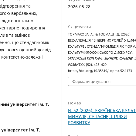
відтворення та
2026-05-28
могою вербальних,
слідженні також
Як цитувати
агментарне поширення
ТОРМАХОВА, А., & ТОВМАШ , Д. (2026).
лив та змінює
ВІЗУАЛІЗАЦІЯ ГЕНДЕРНИХ РОЛЕЙ У ЦИФ
ення, що стендап-комік
КУЛЬТУРІ : СТЕНДАП-КОМЕДІЯ ЯК ФОРМ
вує повсякденний досвід,
КУЛЬТУРФІЛОСОФСЬКОГО ДИСКУРСУ.
а контекстно-залежні
УКРАЇНСЬКА КУЛЬТУРА : МИНУЛЕ, СУЧАСНЕ,
РОЗВИТКУ
, (52), 425–429.
https://doi.org/10.35619/ucpmk.52.1173
Формати цитування
Номер
ий університет ім. Т.
№ 52 (2026): УКРАЇНСЬКА КУЛЬТ
МИНУЛЕ, СУЧАСНЕ, ШЛЯХИ
РОЗВИТКУ
університет ім. Т.