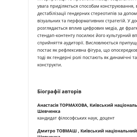
увага приділяється способам конструювання, 
дестабілізації гендерних стереотипів за допо
візуальних та перформативних стратегій. У до
розглядається вплив цифрових медіа, де фр
стендап-контенту посилює його культурний вп
сприйняття аудиторії. Висловлюється припущ
постає як рефлексивна фігура, що опосередко
тоді як гендерні ролі постають як динамічні т
конструкти.
Біографії авторів
Анастасія ТОРМАХОВА,
Київський національн
Шевченка
кандидат філософських наук, доцент
Дмитро ТОВМАШ ,
Київський національний 
Шевченка