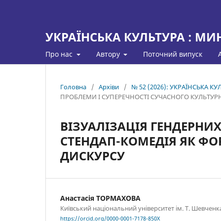
УКРАЇНСЬКА КУЛЬТУРА : МИ
Про нас
Автору
Поточний випуск
Головна
/
Архіви
/
№ 52 (2026): УКРАЇНСЬКА 
ПРОБЛЕМИ І СУПЕРЕЧНОСТІ СУЧАСНОГО КУЛЬТУР
ВІЗУАЛІЗАЦІЯ ГЕНДЕРНИХ
СТЕНДАП-КОМЕДІЯ ЯК Ф
ДИСКУРСУ
Анастасія ТОРМАХОВА
Київський національний університет ім. Т. Шевченк
https://orcid.org/0000-0001-7178-850X