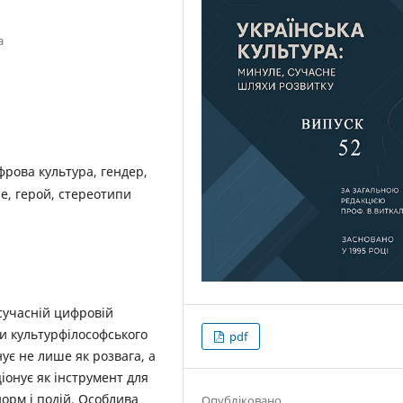
а
фрова культура, гендер,
не, герой, стереотипи
 сучасній цифровій
ми культурфілософського
pdf
ує не лише як розвага, а
іонує як інструмент для
норм і подій. Особлива
Опубліковано