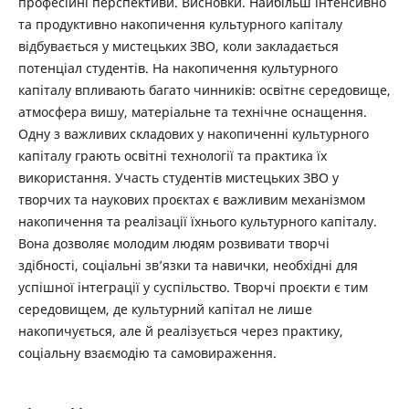
професійні перспективи. Висновки. Найбільш інтенсивно
та продуктивно накопичення культурного капіталу
відбувається у мистецьких ЗВО, коли закладається
потенціал студентів. На накопичення культурного
капіталу впливають багато чинників: освітнє середовище,
атмосфера вишу, матеріальне та технічне оснащення.
Одну з важливих складових у накопиченні культурного
капіталу грають освітні технології та практика їх
використання. Участь студентів мистецьких ЗВО у
творчих та наукових проєктах є важливим механізмом
накопичення та реалізації їхнього культурного капіталу.
Вона дозволяє молодим людям розвивати творчі
здібності, соціальні зв’язки та навички, необхідні для
успішної інтеграції у суспільство. Творчі проєкти є тим
середовищем, де культурний капітал не лише
накопичується, але й реалізується через практику,
соціальну взаємодію та самовираження.