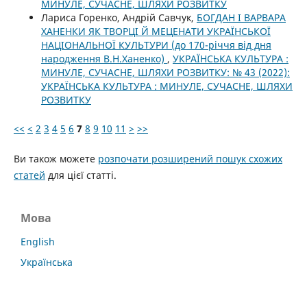
МИНУЛЕ, СУЧАСНЕ, ШЛЯХИ РОЗВИТКУ
Лариса Горенко, Андрій Савчук,
БОГДАН І ВАРВАРА
ХАНЕНКИ ЯК ТВОРЦІ Й МЕЦЕНАТИ УКРАЇНСЬКОЇ
НАЦІОНАЛЬНОЇ КУЛЬТУРИ (до 170-річчя від дня
народження В.Н.Ханенко)
,
УКРАЇНСЬКА КУЛЬТУРА :
МИНУЛЕ, СУЧАСНЕ, ШЛЯХИ РОЗВИТКУ: № 43 (2022):
УКРАЇНСЬКА КУЛЬТУРА : МИНУЛЕ, СУЧАСНЕ, ШЛЯХИ
РОЗВИТКУ
<<
<
2
3
4
5
6
7
8
9
10
11
>
>>
Ви також можете
розпочати розширений пошук схожих
статей
для цієї статті.
Мова
English
Українська