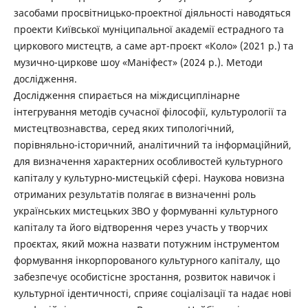
засобами просвітницько-проектної діяльності наводяться
проекти Київської муніципальної академії естрадного та
циркового мистецтв, а саме арт-проєкт «Коло» (2021 р.) та
музично-циркове шоу «Маніфест» (2024 р.). Методи
дослідження.
Дослідження спирається на міждисциплінарне
інтегрування методів сучасної філософії, культурології та
мистецтвознавства, серед яких типологічний,
порівняльно-історичний, аналітичний та інформаційний,
для визначення характерних особливостей культурного
капіталу у культурно-мистецькій сфері. Наукова новизна
отриманих результатів полягає в визначенні роль
українських мистецьких ЗВО у формуванні культурного
капіталу та його відтворення через участь у творчих
проєктах, який можна назвати потужним інструментом
формування інкорпорованого культурного капіталу, що
забезпечує особистісне зростання, розвиток навичок і
культурної ідентичності, сприяє соціалізації та надає нові