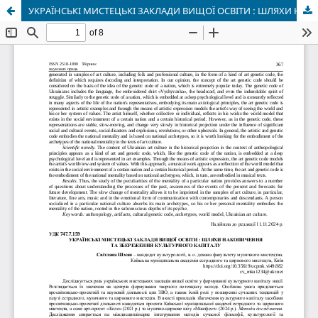
УКРАЇНСЬКІ МИСТЕЦЬКІ ЗАКЛАДИ ВИЩОЇ ОСВІТИ : ШЛЯХИ НАКОПИЧЕННЯ ТА ЗБЕРЕЖЕННЯ КУЛЬТУРНОГО КАПІТАЛУ