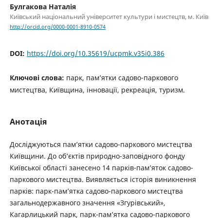
Булгакова Наталія
Київський національний університет культури і мистецтв, м. Київ
http://orcid.org/0000-0001-8910-0574
DOI:
https://doi.org/10.35619/ucpmk.v35i0.386
Ключові слова:
парк, пам’ятки садово-паркового
мистецтва, Київщина, інновації, рекреація, туризм.
Анотація
Досліджуються пам’ятки садово-паркового мистецтва
Київщини. До об’єктів природно-заповідного фонду
Київської області занесено 14 парків-пам’яток садово-
паркового мистецтва. Виявляється історія виникнення
парків: парк-пам’ятка садово-паркового мистецтва
загальнодержавного значення «Згурівський»,
Кагарлицький парк, парк-пам’ятка садово-паркового