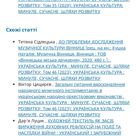
РОЗВИТКУ: Том 35 (2020): УКРАЇНСЬКА КУЛЬТУРА:
МИНУЛЕ, СУЧАСНЕ, ШЛЯХИ РОЗВИТКУ
Схожі статті
Тетяна Сідлецька ,
ДО ПРОБЛЕМИ ДОСЛІДЖЕННЯ
МУЗИЧНОЇ КУЛЬТУРИ ВІННИЦІ [рец. на кн.: Кушка
Наталія. Музична Вінниця. Вінниця : ТОВ
«Вінницька міська друкарня», 2020. 480 с.].
,
УКРАЇНСЬКА КУЛЬТУРА : МИНУЛЕ, СУЧАСНЕ, ШЛЯХИ
РОЗВИТКУ: Том 46 (2023): УКРАЇНСЬКА КУЛЬТУРА :
МИНУЛЕ, СУЧАСНЕ, ШЛЯХИ РОЗВИТКУ
Віктор Цицирєв ,
Загальні питання вдосконалення
народного музичного інструментарію в
українському народно-оркестровому виконавстві
,
УКРАЇНСЬКА КУЛЬТУРА : МИНУЛЕ, СУЧАСНЕ, ШЛЯХИ
РОЗВИТКУ: Том 46 (2023): УКРАЇНСЬКА КУЛЬТУРА :
МИНУЛЕ, СУЧАСНЕ, ШЛЯХИ РОЗВИТКУ
Дар’я Луцик ,
ХУДОЖНІЙ ТЕКСТИЛЬ ЯК ЗАСІБ
ВИРАЖЕННЯ ДУХОВНИХ РЕФЛЕКСІЙ НА ПОДІЇ ТА
НАСЛІДКИ ВІЙНИ : УКРАЇНСЬКИЙ І ЗАРУБІЖНИЙ