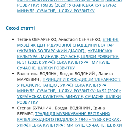
РОЗВИТКУ: Том 35 (2020): УКРАЇНСЬКА КУЛЬТУРА:
МИНУЛЕ, СУЧАСНЕ, ШЛЯХИ РОЗВИТКУ
Схожі статті
Тетяна ОВЧАРЕНКО, Анастасія СЕНЧЕНКО,
ЕТНІЧНІ
МУЗЕЇ ЯК ЦЕНТР ДУХОВНОЇ СПАДЩИНИ БОЛГАР
(УКРАЇНО-БОЛГАРСЬКИЙ ДІАЛОГ)
,
УКРАЇНСЬКА
КУЛЬТУРА : МИНУЛЕ, СУЧАСНЕ, ШЛЯХИ РОЗВИТКУ:
№ 51 (2025): УКРАЇНСЬКА КУЛЬТУРА : МИНУЛЕ,
СУЧАСНЕ, ШЛЯХИ РОЗВИТКУ
Валентина ВОДЯНА , Богдан ВОДЯНИЙ , Лариса
МАРКЕВИЧ ,
ПРИНЦИПИ КРОС-ДИСЦИПЛІНАРНОСТІ
У РЕЖИСУРІ ТАНЦЮ
,
УКРАЇНСЬКА КУЛЬТУРА :
МИНУЛЕ, СУЧАСНЕ, ШЛЯХИ РОЗВИТКУ: № 52 (2026):
УКРАЇНСЬКА КУЛЬТУРА: МИНУЛЕ, СУЧАСНЕ, ШЛЯХИ
РОЗВИТКУ
Степан БУРАНИЧ , Богдан ВОДЯНИЙ , Ірина
БЕРМЕС,
ТРАДИЦІЯ МУЗИКУВАННЯ ВЕСІЛЬНИХ
КАПЕЛ ЗАХІДНОГО ПОДІЛЛЯ У 1940 – 1960-Х РОКАХ
,
УКРАЇНСЬКА КУЛЬТУРА : МИНУЛЕ, СУЧАСНЕ, ШЛЯХИ