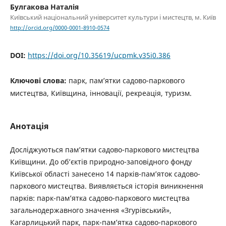
Булгакова Наталія
Київський національний університет культури і мистецтв, м. Київ
http://orcid.org/0000-0001-8910-0574
DOI:
https://doi.org/10.35619/ucpmk.v35i0.386
Ключові слова:
парк, пам’ятки садово-паркового
мистецтва, Київщина, інновації, рекреація, туризм.
Анотація
Досліджуються пам’ятки садово-паркового мистецтва
Київщини. До об’єктів природно-заповідного фонду
Київської області занесено 14 парків-пам’яток садово-
паркового мистецтва. Виявляється історія виникнення
парків: парк-пам’ятка садово-паркового мистецтва
загальнодержавного значення «Згурівський»,
Кагарлицький парк, парк-пам’ятка садово-паркового