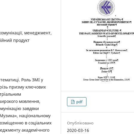
комунікації, менеджмент,
дійний продукт
тематиці. Роль ЗМІ у
крізь призму ключових
стріальним
широкого мовлення,
pdf
омунікацію завдяки
«Музика», національному
 розміщенню в соціальних
Опубліковано
неджменту академічного
2020-03-16