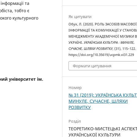
 інформації та
біста, тобто є
Як цитувати
окого культурного
Обух, Л. (2020). РОЛЬ ЗАСОБІВ МАСОВОЇ
ІНФОРМАЦІЇ ТА КОМУНІКАЦІЇ У СТАНОВ
МЕНЕДЖМЕНТУ АКАДЕМІЧНОЇ МУЗИКИ 
УКРАЇНІ.
УКРАЇНСЬКА КУЛЬТУРА : МИНУЛЕ,
СУЧАСНЕ, ШЛЯХИ РОЗВИТКУ
, (31), 115–122.
https://doi.org/10.35619/ucpmk.vi31.229
Формати цитування
ий університет ім.
Номер
№ 31 (2019): УКРАЇНСЬКА КУЛЬТ
МИНУЛЕ, СУЧАСНЕ, ШЛЯХИ
РОЗВИТКУ
Розділ
ТЕОРЕТИКО-МИСТЕЦЬКІ АСПЕК
УКРАЇНСЬКОЇ КУЛЬТУРИ