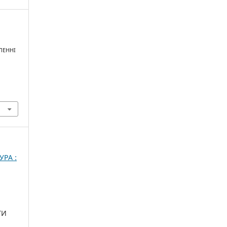
ЛЕННІ
В
УРА :
ТИ