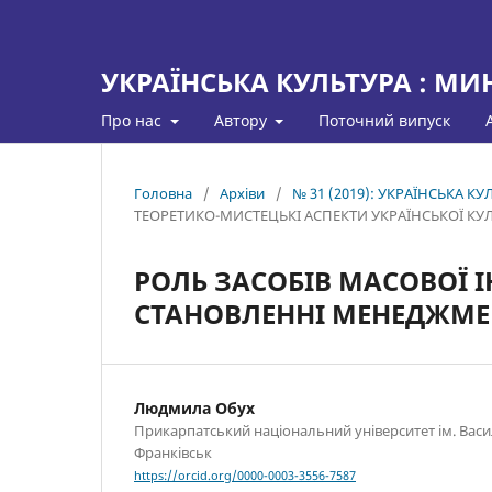
УКРАЇНСЬКА КУЛЬТУРА : МИ
Про нас
Автору
Поточний випуск
Головна
/
Архіви
/
№ 31 (2019): УКРАЇНСЬКА К
ТЕОРЕТИКО-МИСТЕЦЬКІ АСПЕКТИ УКРАЇНСЬКОЇ КУ
РОЛЬ ЗАСОБІВ МАСОВОЇ І
СТАНОВЛЕННІ МЕНЕДЖМЕН
Людмила Обух
Прикарпатський національний університет ім. Васил
Франківськ
https://orcid.org/0000-0003-3556-7587