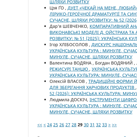
ШЛЯХИ РОЗВИТКУ
Цзя ҐО ,
ДУЕТ «ЧЕКАЙ НА МЕНЕ, ЛЮБИЙ
ЛІРИКО-ГЕРОЇЧНОЇ ДРАМАТУРГІЇ ТА С
СУЧАСНЕ, ШЛЯХИ РОЗВИТКУ: № 52 (202
Дар’я ШЕВЧЕНКО,
КОМПАРАТИВНИЙ АНАЛ
ВИКОНАВСЬКІ МОДЕЛІ Д. ОЙСТРАХА ТА А
РОЗВИТКУ: № 51 (2025): УКРАЇНСЬКА К
Ігор ХЛІБОСОЛОВ ,
ДИСКУРС НАЦІОНАЛ
УКРАЇНСЬКА КУЛЬТУРА : МИНУЛЕ, СУЧАС
МИНУЛЕ, СУЧАСНЕ, ШЛЯХИ РОЗВИТКУ
Валентина ВОДЯНА , Богдан ВОДЯНИЙ ,
РЕЖИСУРІ ТАНЦЮ
,
УКРАЇНСЬКА КУЛЬТУР
УКРАЇНСЬКА КУЛЬТУРА: МИНУЛЕ, СУЧА
Олексій ВЛАСОВ ,
ТРАДИЦІЙНІ ФОРМИ 
ДЛЯ ЗБЕРІГАННЯ ХАРЧОВИХ ПРОДУКТІВ
52 (2026): УКРАЇНСЬКА КУЛЬТУРА: МИН
Людмила ДОСКІЧ,
ІНСТРУМЕНТИ ЦИФРО
УКРАЇНСЬКА КУЛЬТУРА : МИНУЛЕ, СУЧАС
МИНУЛЕ, СУЧАСНЕ, ШЛЯХИ РОЗВИТКУ
<<
<
24
25
26
27
28
29
30
31
32
33
>
>>