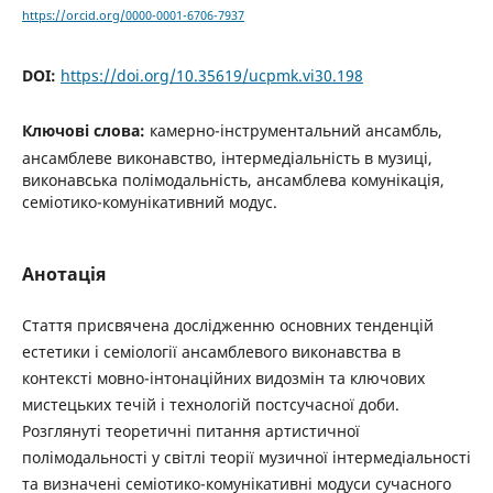
https://orcid.org/0000-0001-6706-7937
DOI:
https://doi.org/10.35619/ucpmk.vi30.198
Ключові слова:
камерно-інструментальний ансамбль,
ансамблеве виконавство, інтермедіальність в музиці,
виконавська полімодальність, ансамблева комунікація,
семіотико-комунікативний модус.
Анотація
Стаття присвячена дослідженню основних тенденцій
естетики і семіології ансамблевого виконавства в
контексті мовно-інтонаційних видозмін та ключових
мистецьких течій і технологій постсучасної доби.
Розглянуті теоретичні питання артистичної
полімодальності у світлі теорії музичної інтермедіальності
та визначені семіотико-комунікативні модуси сучасного