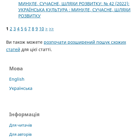
МИНУЛЕ, СУЧАСНЕ, ШЛЯХИ РОЗВИТКУ: № 42 (2022):
УКРАЇНСЬКА КУЛЬТУРА : МИНУЛЕ, СУЧАСНЕ, ШЛЯХИ
РОЗВИТКУ
1
2
3
4
5
6
7
8
9
10
>
>>
Ви також можете
розпочати розширений пошук схожих
статей
для цієї статті.
Мова
English
Українська
Інформація
Для читачів
Для авторів