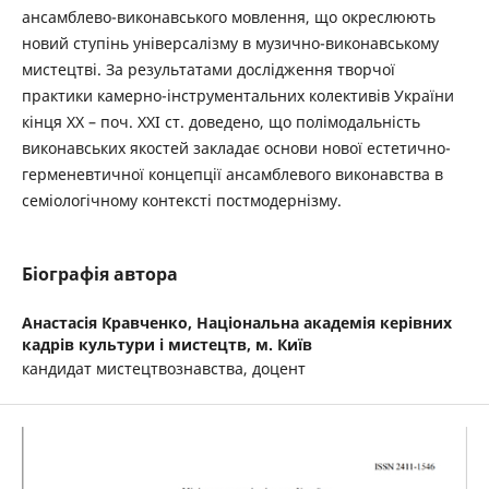
ансамблево-виконавського мовлення, що окреслюють
новий ступінь універсалізму в музично-виконавському
мистецтві. За результатами дослідження творчої
практики камерно-інструментальних колективів України
кінця ХХ – поч. ХХІ ст. доведено, що полімодальність
виконавських якостей закладає основи нової естетично-
герменевтичної концепції ансамблевого виконавства в
семіологічному контексті постмодернізму.
Біографія автора
Анастасія Кравченко,
Національна академія керівних
кадрів культури і мистецтв, м. Київ
кандидат мистецтвознавства, доцент