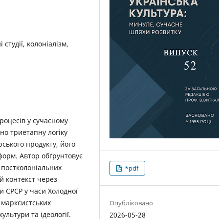
 студії, колоніалізм,
роцесів у сучасному
но триетапну логіку
рського продукту, його
форм. Автор обґрунтовує
 постколоніальних
*pdf
ий контекст через
и СРСР у часи Холодної
д марксистських
Опубліковано
ультури та ідеології.
2026-05-28