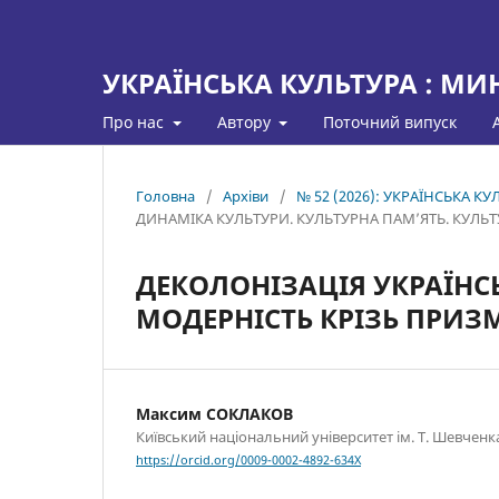
УКРАЇНСЬКА КУЛЬТУРА : МИ
Про нас
Автору
Поточний випуск
Головна
/
Архіви
/
№ 52 (2026): УКРАЇНСЬКА 
ДИНАМІКА КУЛЬТУРИ. КУЛЬТУРНА ПАМ’ЯТЬ. КУЛЬТУ
ДЕКОЛОНІЗАЦІЯ УКРАЇНСЬ
МОДЕРНІСТЬ КРІЗЬ ПРИЗ
Максим СОКЛАКОВ
Київський національний університет ім. Т. Шевченк
https://orcid.org/0009-0002-4892-634X