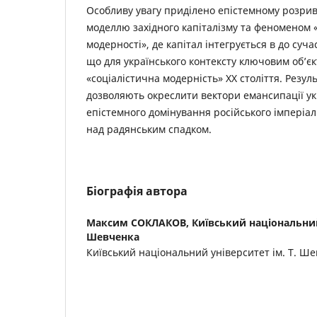
Особливу увагу приділено епістемному розри
моделлю західного капіталізму та феноменом 
модерності», де капітал інтегрується в до сучас
що для українського контексту ключовим об’єк
«соціалістична модерність» XX століття. Резу
дозволяють окреслити вектори емансипації укр
епістемного домінування російського імперіа
над радянським спадком.
Біографія автора
Максим СОКЛАКОВ,
Київський національний
Шевченка
Київський національний університет ім. Т. Ш