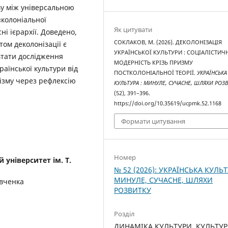
ву між універсальною
«колоніальної
Як цитувати
ні ієрархії. Доведено,
СОКЛАКОВ, М. (2026). ДЕКОЛОНІЗАЦІЯ
том деколонізації є
УКРАЇНСЬКОЇ КУЛЬТУРИ : СОЦІАЛІСТИЧ
льтати дослідження
МОДЕРНІСТЬ КРІЗЬ ПРИЗМУ
аїнської культури від
ПОСТКОЛОНІАЛЬНОЇ ТЕОРІЇ.
УКРАЇНСЬКА
лізму через рефлексію
КУЛЬТУРА : МИНУЛЕ, СУЧАСНЕ, ШЛЯХИ РОЗ
(52), 391–396.
https://doi.org/10.35619/ucpmk.52.1168
Формати цитування
Номер
 університет ім. Т.
№ 52 (2026): УКРАЇНСЬКА КУЛЬТ
МИНУЛЕ, СУЧАСНЕ, ШЛЯХИ
евченка
РОЗВИТКУ
Розділ
ДИНАМІКА КУЛЬТУРИ. КУЛЬТУ