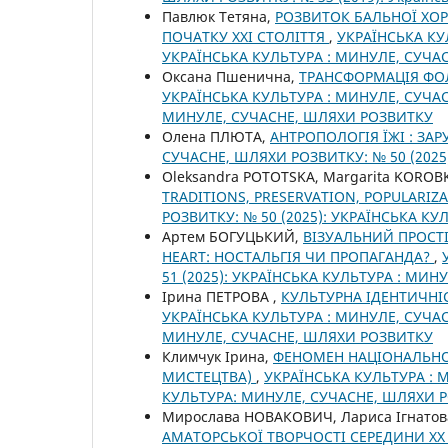
Павлюк Тетяна,
РОЗВИТОК БАЛЬНОЇ ХОРЕ
ПОЧАТКУ ХХІ СТОЛІТТЯ
,
УКРАЇНСЬКА КУ
УКРАЇНСЬКА КУЛЬТУРА : МИНУЛЕ, СУЧА
Оксана Пшенична,
ТРАНСФОРМАЦІЯ ФОЛ
УКРАЇНСЬКА КУЛЬТУРА : МИНУЛЕ, СУЧАС
МИНУЛЕ, СУЧАСНЕ, ШЛЯХИ РОЗВИТКУ
Олена ПЛЮТА,
АНТРОПОЛОГІЯ ЇЖІ : ЗА
СУЧАСНЕ, ШЛЯХИ РОЗВИТКУ: № 50 (2025
Oleksandra POTOTSKA, Margarita KOROB
TRADITIONS, PRESERVATION, POPULARIZ
РОЗВИТКУ: № 50 (2025): УКРАЇНСЬКА К
Артем БОГУЦЬКИЙ,
ВІЗУАЛЬНИЙ ПРОСТІ
HEART: НОСТАЛЬГІЯ ЧИ ПРОПАГАНДА?
,
51 (2025): УКРАЇНСЬКА КУЛЬТУРА : МИ
Ірина ПЕТРОВА ,
КУЛЬТУРНА ІДЕНТИЧНІС
УКРАЇНСЬКА КУЛЬТУРА : МИНУЛЕ, СУЧАС
МИНУЛЕ, СУЧАСНЕ, ШЛЯХИ РОЗВИТКУ
Климчук Ірина,
ФЕНОМЕН НАЦІОНАЛЬНОГ
МИСТЕЦТВА)
,
УКРАЇНСЬКА КУЛЬТУРА : М
КУЛЬТУРА: МИНУЛЕ, СУЧАСНЕ, ШЛЯХИ 
Мирослава НОВАКОВИЧ, Лариса Ігнатов
АМАТОРСЬКОЇ ТВОРЧОСТІ СЕРЕДИНИ ХХ 