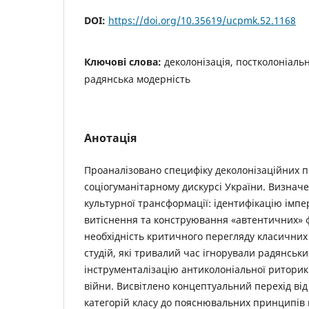
DOI:
https://doi.org/10.35619/ucpmk.52.1168
Ключові слова:
деколонізація, постколоніальні
радянська модерність
Анотація
Проаналізовано специфіку деколонізаційних п
соціогуманітарному дискурсі України. Визначе
культурної трансформації: ідентифікацію імпе
витіснення та конструювання «автентичних» 
необхідність критичного перегляду класичних
студій, які тривалий час ігнорували радянськ
інструменталізацію антиколоніальної риторик
війни. Висвітлено концептуальний перехід ві
категорій класу до пояснювальних принципів к