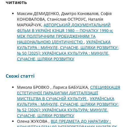
читають
Максим ДЕМИДЕНКО, Дмитро Коновалов, Софія
КОНОВАЛОВА, Станіслав ОСТРОУС, Наталія
МАРХАЙЧУК,
АВТОРСЬКИЙ ДОКУМЕНТАЛЬНИЙ
ФІЛЬМ В УКРАЇНІ КІНЦЯ 1980 -- ПОЧАТКУ 1990-х:
МІЖ ПОЛІТИЧНИМ ПРОБУДЖЕННЯМ ТА
НАЦІОНАЛЬНОЮ ІДЕНТИЧНІСТЮ
,
УКРАЇНСЬКА
КУЛЬТУРА : МИНУЛЕ, СУЧАСНЕ, ШЛЯХИ РОЗВИТКУ:
№ 50 (2025): УКРАЇНСЬКА КУЛЬТУРА : МИНУЛЕ,
СУЧАСНЕ, ШЛЯХИ РОЗВИТКУ
Схожі статті
Микола БРОВКО , Лариса БАБУШКА,
СПЕЦИФІКАЦІЯ
ЕСТЕТИЧНОЇ ПАРАДИГМИ ДИГІТАЛІЗАЦІЇ
МИСТЕЦТВА В СУЧАСНІЙ КУЛЬТУРІ
,
УКРАЇНСЬКА
КУЛЬТУРА : МИНУЛЕ, СУЧАСНЕ, ШЛЯХИ РОЗВИТКУ:
№ 52 (2026): УКРАЇНСЬКА КУЛЬТУРА: МИНУЛЕ,
СУЧАСНЕ, ШЛЯХИ РОЗВИТКУ
Олена ЖУКОВА ,
ВІД ПРЕДМЕТА ДО НАРАТИВУ :
КОНЦЕПТУАЛІЗАЦІЯ ІНТЕРПРЕТОВАНИХ МУЗЕЇВ ЯК