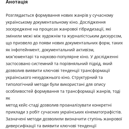
Анотація
Розглядається формування нових жанрів у сучасному
українському документальному кіно. Дослідження
зосереджене на процесах жанрової гібридизації, які
змінили межі між художнім та журналістським дискурсом,
що призвело до появи нових документальних форм, таких
як інфотейнмент, документальний активізм,
мок’юментарі та науково-популярне кіно. У дослідженні
застосовано системний та порівняльний підхід, який
дозволив виявити ключові тенденції трансформації
українського нехудожнього кіно. Структурний та
типологічний методи були використані для опису
особливостей формування та трансформації жанрів, тоді
як
метод кейс-стаді дозволив проаналізувати конкретні
приклади з робіт сучасних українських кінематографістів.
Зазначені методи дозволили визначити ступінь жанрової
диверсифікації та виявити ключові тенденції