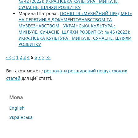
№ 42 (2022): УКРАЇНСЬКА КУЛЬТУРА : МИНУЛЕ,
СУЧАСНЕ, ШЛЯХИ РОЗВИТКУ
Марина Шатрова ,
ПОНЯТТЯ «МУЗЕЙНИЙ ПРЕДМЕТ»
НА ПЕРЕТИНІ З ДОКУМЕНТОЗНАВСТВОМ ТА
МУЗЕЄЗНАВСТВОМ
,
УКРАЇНСЬКА КУЛЬТУРА :
МИНУЛЕ, СУЧАСНЕ, ШЛЯХИ РОЗВИТКУ: № 45 (2023):
УКРАЇНСЬКА КУЛЬТУРА : МИНУЛЕ, СУЧАСНЕ, ШЛЯХИ
РОЗВИТКУ
<<
<
1
2
3
4
5
6
7
>
>>
Ви також можете
розпочати розширений пошук схожих
статей
для цієї статті.
Мова
English
Українська