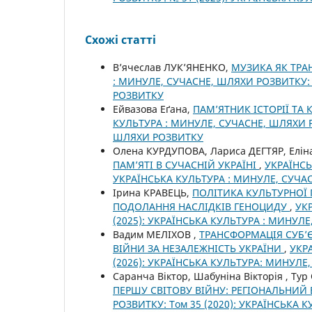
Схожі статті
В’ячеслав ЛУК’ЯНЕНКО,
МУЗИКА ЯК ТРА
: МИНУЛЕ, СУЧАСНЕ, ШЛЯХИ РОЗВИТКУ: 
РОЗВИТКУ
Ейвазова Еґана,
ПАМ’ЯТНИК ІСТОРІЇ ТА
КУЛЬТУРА : МИНУЛЕ, СУЧАСНЕ, ШЛЯХИ Р
ШЛЯХИ РОЗВИТКУ
Олена КУРДУПОВА, Лариса ДЕГТЯР, Ел
ПАМ’ЯТІ В СУЧАСНІЙ УКРАЇНІ
,
УКРАЇНСЬ
УКРАЇНСЬКА КУЛЬТУРА : МИНУЛЕ, СУЧА
Ірина КРАВЕЦЬ,
ПОЛІТИКА КУЛЬТУРНОЇ 
ПОДОЛАННЯ НАСЛІДКІВ ГЕНОЦИДУ
,
УК
(2025): УКРАЇНСЬКА КУЛЬТУРА : МИНУЛ
Вадим МЕЛІХОВ ,
ТРАНСФОРМАЦІЯ СУБ’Є
ВІЙНИ ЗА НЕЗАЛЕЖНІСТЬ УКРАЇНИ
,
УКР
(2026): УКРАЇНСЬКА КУЛЬТУРА: МИНУЛЕ
Саранча Віктор, Шабуніна Вікторія , Тур
ПЕРШУ СВІТОВУ ВІЙНУ: РЕГІОНАЛЬНИЙ
РОЗВИТКУ: Том 35 (2020): УКРАЇНСЬКА