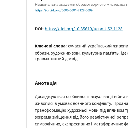
Національна академія образотворчого мистецтва і 
https://orcid.org/0000-0001-7128-5099
DOI:
https://doi.org/10.35619/ucpmk.52.1128
Ключові слова:
сучасний український живопис
образи, художник-воїн, культурна пам’ять, іде
травматичний досвід
Анотація
Досліджуються особливості візуалізації війни 
живописі в умовах воєнного конфлікту. Проан
трансформацію художньої мови під впливом т
зокрема зміщення від його реалістичної репре
символічних, експресивних і метафоричних ф