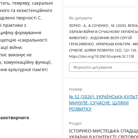
тать, темряву, сакральні
ного та екзистенційного
ділено творчості С.
Як цитувати
ї практики з
ЗОРКО , А., & СОЧЕНКО , М. (2026). ВІЗУ
ОБРАЗИ ВІЙНИ В СУЧАСНОМУ УКРАЇНС
ецифіку формування
ЖИВОПИСІ : ХУДОЖНИК-ВОЇН СЕРГІЙ
нцепцію «сакральності
ГЕРАСИМЕНКО.
УКРАЇНСЬКА КУЛЬТУРА : М
ації війни.
СУЧАСНЕ, ШЛЯХИ РОЗВИТКУ
, (52), 122–126.
пис виконує не
https://doi.org/10.35619/ucpmk.52.1128
, комунікаційну функції,
Формати цитування
я культурної пам’яті
Номер
№ 52 (2026): УКРАЇНСЬКА КУЛЬТ
МИНУЛЕ, СУЧАСНЕ, ШЛЯХИ
РОЗВИТКУ
разотворчого
Розділ
ІСТОРИКО-МИСТЕЦЬКА СПАДЩ
УКРАЇНИ В КОНТЕКСТІ СВІТОВО