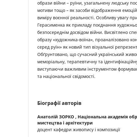
образи війни – руїни, узагальнену людську пос
мотиви тощо – як засоби відображення емоцій
виміру воєнної реальності. Особливу увагу при
Герасименка як прикладу поєднання художньо
безпосереднім досвідом війни. Висвітлено сп
образу «художника-воїна», проаналізовано ко
серед руїн» як новий тип візуальної репрезент
Обґрунтовано, що сучасний український живо
меморіальну, терапевтичну та ідентифікаційну
виступаючи важливим інструментом формуванн
та національної свідомості.
Біографії авторів
Анатолій ЗОРКО ,
Національна академія об
мистецтва і архітектури
доцент кафедри живопису і композиції