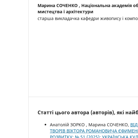
Марина СОЧЕНКО ,
Національна академія о
мистецтва і архітектури
старша викладачка кафедри живопису і компо
Статті цього автора (авторів), які на
Анатолій ЗОРКО , Марина СОЧЕНКО,
ВІД
ТВОРІВ ВІКТОРА РОМАНОВИЧА ЄФИМЕ
РОЗВИТКУ: № 51 (2025): УКРАЇНСЬКА К