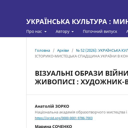
УКРАЇНСЬКА КУЛЬТУРА : МИ
Про нас
Автору
Поточний випуск
Головна
/
Архіви
/
№ 52 (2026): УКРАЇНСЬКА 
ІСТОРИКО-МИСТЕЦЬКА СПАДЩИНА УКРАЇНИ В КОН
ВІЗУАЛЬНІ ОБРАЗИ ВІЙН
ЖИВОПИСІ : ХУДОЖНИК-В
Анатолій ЗОРКО
Національна академія образотворчого мистецтва і 
https://orcid.org/0000-0001-9786-7003
Марина СОЧЕНКО