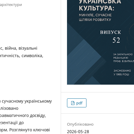
архітектури
, війна, візуальні
нтичність, символіка,
в сучасному українському
pdf
алізовано
равматичного досвіду,
зентації до
Опубліковано
орм. Розглянуто ключові
2026-05-28