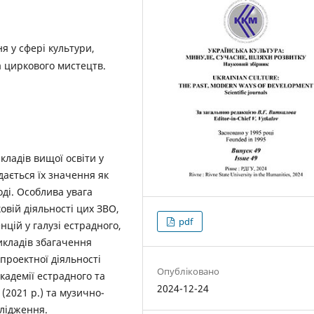
я у сфері культури,
а циркового мистецтв.
кладів вищої освіти у
дається їх значення як
ді. Особлива увага
овій діяльності цих ЗВО,
pdf
нцій у галузі естрадного,
икладів збагачення
проектної діяльності
Опубліковано
кадемії естрадного та
2024-12-24
(2021 р.) та музично-
слідження.