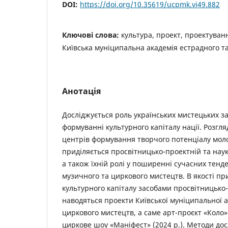
DOI:
https://doi.org/10.35619/ucpmk.vi49.882
Ключові слова:
культура, проект, проектуванн
Київська муніципальна академія естрадного т
Анотація
Досліджується роль українських мистецьких за
формуванні культурного капіталу нації. Розгля
центрів формування творчого потенціалу моло
приділяється просвітницько-проектній та наук
а також їхній ролі у поширенні сучасних тенде
музичного та циркового мистецтв. В якості пр
культурного капіталу засобами просвітницько-
наводяться проекти Київської муніципальної а
циркового мистецтв, а саме арт-проєкт «Коло» 
циркове шоу «Маніфест» (2024 р.). Методи до