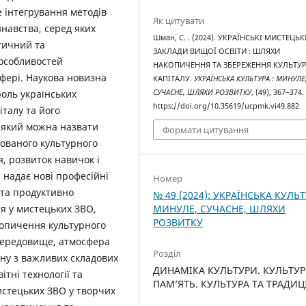
 інтегрування методів
Як цитувати
знавства, серед яких
Шман, С. . (2024). УКРАЇНСЬКІ МИСТЕЦЬК
тичний та
ЗАКЛАДИ ВИЩОЇ ОСВІТИ : ШЛЯХИ
особливостей
НАКОПИЧЕННЯ ТА ЗБЕРЕЖЕННЯ КУЛЬТУ
сфері. Наукова новизна
КАПІТАЛУ.
УКРАЇНСЬКА КУЛЬТУРА : МИНУЛЕ
роль українських
СУЧАСНЕ, ШЛЯХИ РОЗВИТКУ
, (49), 367–374.
https://doi.org/10.35619/ucpmk.vi49.882
талу та його
, який можна назвати
Формати цитування
ованого культурного
я, розвиток навичок і
а надає нові професійні
Номер
 та продуктивно
№ 49 (2024): УКРАЇНСЬКА КУЛЬТ
ся у мистецьких ЗВО,
МИНУЛЕ, СУЧАСНЕ, ШЛЯХИ
РОЗВИТКУ
копичення культурного
 середовище, атмосфера
Розділ
ну з важливих складових
ДИНАМІКА КУЛЬТУРИ. КУЛЬТУ
ітні технології та
ПАМ’ЯТЬ. КУЛЬТУРА ТА ТРАДИЦ
истецьких ЗВО у творчих