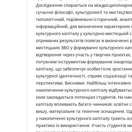
Дослідження спирається на міждисциплінарне
сучасної філософії, культурології та мистецтво
типологічний, порівняльно-історичний, аналі
інформаційний, для визначення характерних 
культурного капіталу у культурно-мистецькій 
отриманих результатів полягає в визначенні 
мистецьких ЗВО у формуванні культурного капі
відтворення через участь у творчих проєктах
потужним інструментом формування інкорпор
капіталу, що забезпечує особистісне зростанн
культурної ідентичності, сприяє соціалізації т
перспективи. Висновки. Найбільш інтенсивно
накопичення культурного капіталу відбуваєть
коли закладається потенціал студентів. На на
капіталу впливають багато чинників: освітнє
вишу, матеріальне та технічне оснащення. Од
у накопиченні культурного капіталу грають осв
практика їх використання. Участь студентів м