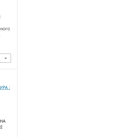
І
РНОГО
,
УРА :
РНА
ІЇ