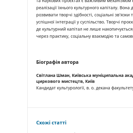
та наукових проєктах є важливим механізмом
реалізації їхнього культурного капіталу. Вон
розвивати творчі здібності, соціальні зв’язки 
успішної інтеграції у суспільство. Творчі про
де культурний капітал не лише накопичується,
через практику, соціальну взаємодію та само
Біографія автора
Світлана Шман,
Київська муніципальна ака
циркового мистецтв, Київ
Кандидат культурології, в. о. декана факульте
Схожі статті