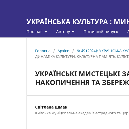
УКРАЇНСЬКА КУЛЬТУРА : МИ
Про нас
Автору
Поточний випуск
Головна
/
Архіви
/
№ 49 (2024): УКРАЇНСЬКА К
ДИНАМІКА КУЛЬТУРИ. КУЛЬТУРНА ПАМ’ЯТЬ. КУЛЬТУ
УКРАЇНСЬКІ МИСТЕЦЬКІ 
НАКОПИЧЕННЯ ТА ЗБЕРЕЖ
Світлана Шман
Київська муніципальна академія естрадного та цир