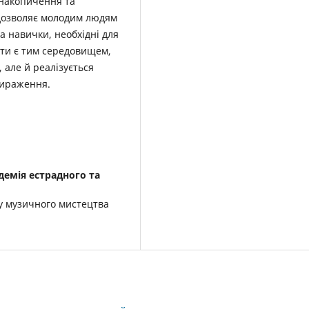
 накопичення та
а дозволяє молодим людям
та навички, необхідні для
єкти є тим середовищем,
 але й реалізується
вираження.
демія естрадного та
ту музичного мистецтва