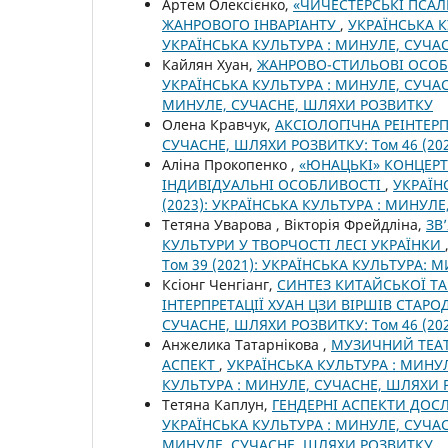
Артем Олексієнко,
«ЧИЧЕСТЕРСЬКІ ПСА
ЖАНРОВОГО ІНВАРІАНТУ
,
УКРАЇНСЬКА К
УКРАЇНСЬКА КУЛЬТУРА : МИНУЛЕ, СУЧА
Кайлян Хуан,
ЖАНРОВО-СТИЛЬОВІ ОСОБ
УКРАЇНСЬКА КУЛЬТУРА : МИНУЛЕ, СУЧАСН
МИНУЛЕ, СУЧАСНЕ, ШЛЯХИ РОЗВИТКУ
Олена Кравчук,
АКСІОЛОГІЧНА РЕІНТЕ
СУЧАСНЕ, ШЛЯХИ РОЗВИТКУ: Том 46 (20
Аліна Прокопенко ,
«ЮНАЦЬКІ» КОНЦЕРТ
ІНДИВІДУАЛЬНІ ОСОБЛИВОСТІ
,
УКРАЇН
(2023): УКРАЇНСЬКА КУЛЬТУРА : МИНУЛ
Тетяна Уварова , Вікторія Фрейдліна,
ЗВ
КУЛЬТУРИ У ТВОРЧОСТІ ЛЕСІ УКРАЇНКИ
Том 39 (2021): УКРАЇНСЬКА КУЛЬТУРА:
Ксіонг Ченгіанг,
СИНТЕЗ КИТАЙСЬКОЇ Т
ІНТЕРПРЕТАЦІЇ ХУАН ЦЗИ ВІРШІВ СТАР
СУЧАСНЕ, ШЛЯХИ РОЗВИТКУ: Том 46 (20
Анжелика Татарнікова ,
МУЗИЧНИЙ ТЕАТ
АСПЕКТ
,
УКРАЇНСЬКА КУЛЬТУРА : МИНУЛ
КУЛЬТУРА : МИНУЛЕ, СУЧАСНЕ, ШЛЯХИ
Тетяна Каплун,
ГЕНДЕРНІ АСПЕКТИ ДОС
УКРАЇНСЬКА КУЛЬТУРА : МИНУЛЕ, СУЧАС
МИНУЛЕ, СУЧАСНЕ, ШЛЯХИ РОЗВИТКУ