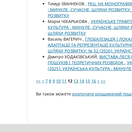
Тимур ІВАННІКОВ ,
РЕЦ. НА МОНОГРАФІ
: МИНУЛЕ, СУЧАСНЕ, ШЛЯХИ РОЗВИТКУ: 
РОЗВИТКУ
Марія ЧІКАРЬКОВА ,
УКРАЇНСЬКЕ ГРАФІТ
КУЛЬТУРА : МИНУЛЕ, СУЧАСНЕ, ШЛЯХИ Р
ШЛЯХИ РОЗВИТКУ
Василь ВАГЕРИЧ ,
ГЛОБАЛІЗАЦІЯ І ЛОКА
АДАПТАЦІЇ ТА РЕПРЕЗЕНТАЦІЇ КУЛЬТУР
ШЛЯХИ РОЗВИТКУ: № 52 (2026): УКРАЇ
Дмитро ХОДАКІВСЬКИЙ,
ВИСТАВА ЛЕСЯ 
ПОШУКІВ І ТЕОРЕТИЧНИХ РОЗВІДОК
,
УК
(2025): УКРАЇНСЬКА КУЛЬТУРА : МИНУЛ
<<
<
7
8
9
10
11
12
13
14
15
16
>
>>
Ви також можете
розпочати розширений пошу