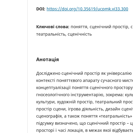
DOI:
https://doi.org/10.35619/ucpmk.vi33.300
Ключові слова:
поняття, сценічний простір, 
театральність, сценічність
Анотація
Досліджено сценічний простір як універсалію 
контексті поняттєвого апарату сучасного мис
концептуалізації поняття сценічного простору
гносеологічного інструментарію, зокрема: кул
культури, художній простір, театральний прост
простір сцени, ігрова діяльність, дизайн сцен
сценографія, а також поняття «театральність» 
підсумку визначено, що сценічний простір – ц
просторі і часі локація, в межах якої відбуває