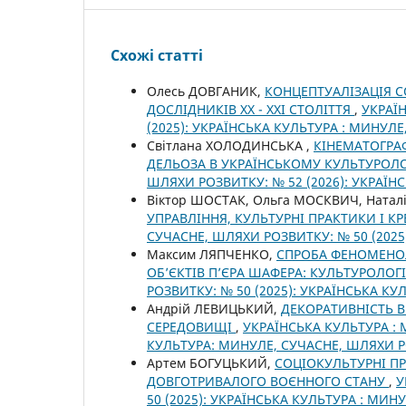
Схожі статті
Олесь ДОВГАНИК,
КОНЦЕПТУАЛІЗАЦІЯ С
ДОСЛІДНИКІВ XX - XXI СТОЛІТТЯ
,
УКРАЇ
(2025): УКРАЇНСЬКА КУЛЬТУРА : МИНУЛ
Світлана ХОЛОДИНСЬКА ,
КІНЕМАТОГРА
ДЕЛЬОЗА В УКРАЇНСЬКОМУ КУЛЬТУРОЛ
ШЛЯХИ РОЗВИТКУ: № 52 (2026): УКРАЇ
Віктор ШОСТАК, Ольга МОСКВИЧ, Натал
УПРАВЛІННЯ, КУЛЬТУРНІ ПРАКТИКИ І 
СУЧАСНЕ, ШЛЯХИ РОЗВИТКУ: № 50 (2025
Максим ЛЯПЧЕНКО,
СПРОБА ФЕНОМЕНОЛ
ОБ’ЄКТІВ П’ЄРА ШАФЕРА: КУЛЬТУРОЛОГ
РОЗВИТКУ: № 50 (2025): УКРАЇНСЬКА К
Андрій ЛЕВИЦЬКИЙ,
ДЕКОРАТИВНІСТЬ В 
СЕРЕДОВИЩІ
,
УКРАЇНСЬКА КУЛЬТУРА : 
КУЛЬТУРА: МИНУЛЕ, СУЧАСНЕ, ШЛЯХИ 
Артем БОГУЦЬКИЙ,
СОЦІОКУЛЬТУРНІ ПР
ДОВГОТРИВАЛОГО ВОЄННОГО СТАНУ
,
У
50 (2025): УКРАЇНСЬКА КУЛЬТУРА : МИ