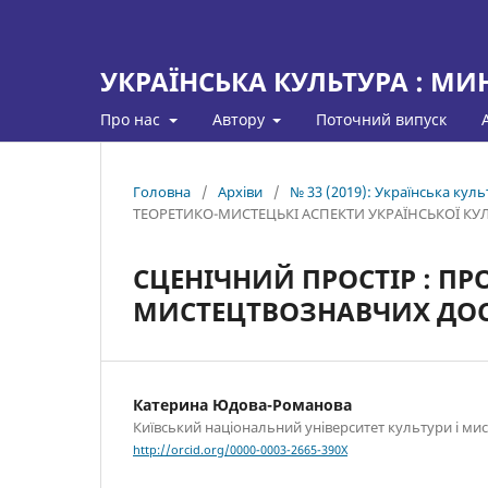
УКРАЇНСЬКА КУЛЬТУРА : МИ
Про нас
Автору
Поточний випуск
Головна
/
Архіви
/
№ 33 (2019): Українська куль
ТЕОРЕТИКО-МИСТЕЦЬКІ АСПЕКТИ УКРАЇНСЬКОЇ КУ
СЦЕНІЧНИЙ ПРОСТІР : ПР
МИСТЕЦТВОЗНАВЧИХ ДО
Катерина Юдова-Романова
Київський національний університет культури і мист
http://orcid.org/0000-0003-2665-390X