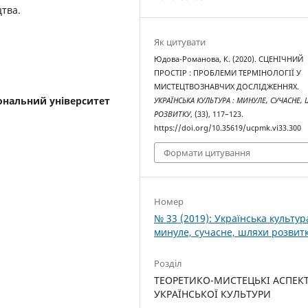
тва.
Як цитувати
Юдова-Романова, К. (2020). СЦЕНІЧНИЙ
ПРОСТІР : ПРОБЛЕМИ ТЕРМІНОЛОГІЇ У
МИСТЕЦТВОЗНАВЧИХ ДОСЛІДЖЕННЯХ.
ональний університет
УКРАЇНСЬКА КУЛЬТУРА : МИНУЛЕ, СУЧАСНЕ,
РОЗВИТКУ
, (33), 117–123.
https://doi.org/10.35619/ucpmk.vi33.300
Формати цитування
Номер
№ 33 (2019): Українська культура
минуле, сучасне, шляхи розвит
Розділ
ТЕОРЕТИКО-МИСТЕЦЬКІ АСПЕК
УКРАЇНСЬКОЇ КУЛЬТУРИ