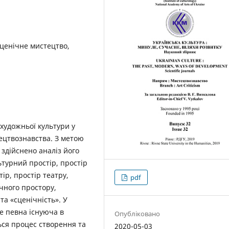
сценічне мистецтво,
художньої культури у
тецтвознавства. З метою
 здійснено аналіз його
ьтурний простір, простір
ір, простір театру,
pdf
ічного простору,
та «сценічність». У
е певна існуюча в
Опубліковано
ться процес створення та
2020-05-03