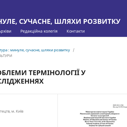
НУЛЕ, СУЧАСНЕ, ШЛЯХИ РОЗВИТКУ
Архіви
Редакційна колегія
Контакти
тура : минуле, сучасне, шляхи розвитку
/
ЛЬТУРИ
ОБЛЕМИ ТЕРМІНОЛОГІЇ У
СЛІДЖЕННЯХ
ецтв, м. Київ