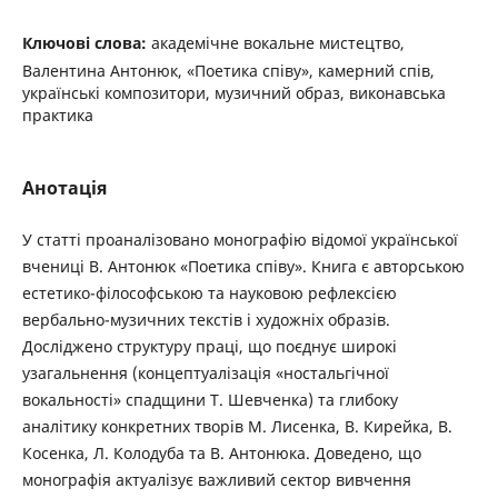
Ключові слова:
академічне вокальне мистецтво,
Валентина Антонюк, «Поетика співу», камерний спів,
українські композитори, музичний образ, виконавська
практика
Анотація
У статті проаналізовано монографію відомої української
вчениці В. Антонюк «Поетика співу». Книга є авторською
естетико-філософською та науковою рефлексією
вербально-музичних текстів і художніх образів.
Досліджено структуру праці, що поєднує широкі
узагальнення (концептуалізація «ностальгічної
вокальності» спадщини Т. Шевченка) та глибоку
аналітику конкретних творів М. Лисенка, В. Кирейка, В.
Косенка, Л. Колодуба та В. Антонюка. Доведено, що
монографія актуалізує важливий сектор вивчення