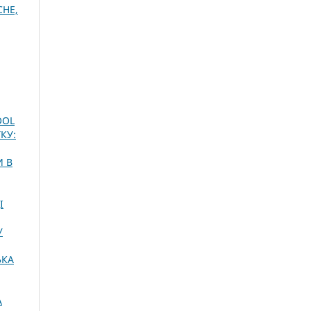
СНЕ,
OOL
КУ:
И В
І
У
ЬКА
А