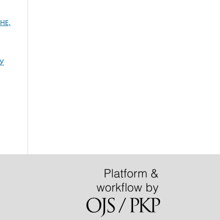
НЕ,
У