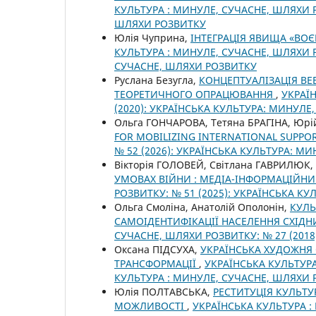
КУЛЬТУРА : МИНУЛЕ, СУЧАСНЕ, ШЛЯХИ Р
ШЛЯХИ РОЗВИТКУ
Юлія Чуприна,
ІНТЕГРАЦІЯ ЯВИЩА «ВО
КУЛЬТУРА : МИНУЛЕ, СУЧАСНЕ, ШЛЯХИ Р
СУЧАСНЕ, ШЛЯХИ РОЗВИТКУ
Руслана Безугла,
КОНЦЕПТУАЛІЗАЦІЯ ВЕ
ТЕОРЕТИЧНОГО ОПРАЦЮВАННЯ
,
УКРАЇ
(2020): УКРАЇНСЬКА КУЛЬТУРА: МИНУЛЕ
Ольга ГОНЧАРОВА, Тетяна БРАГІНА, Юрі
FOR MOBILIZING INTERNATIONAL SUPPO
№ 52 (2026): УКРАЇНСЬКА КУЛЬТУРА: М
Вікторія ГОЛОВЕЙ, Світлана ГАВРИЛЮК
УМОВАХ ВІЙНИ : МЕДІА-ІНФОРМАЦІЙН
РОЗВИТКУ: № 51 (2025): УКРАЇНСЬКА К
Ольга Смоліна, Анатолій Ополонін,
КУЛЬ
САМОІДЕНТИФІКАЦІЇ НАСЕЛЕННЯ СХІДН
СУЧАСНЕ, ШЛЯХИ РОЗВИТКУ: № 27 (201
Оксана ПІДСУХА,
УКРАЇНСЬКА ХУДОЖНЯ 
ТРАНСФОРМАЦІЇ
,
УКРАЇНСЬКА КУЛЬТУРА
КУЛЬТУРА : МИНУЛЕ, СУЧАСНЕ, ШЛЯХИ
Юлія ПОЛТАВСЬКА,
РЕСТИТУЦІЯ КУЛЬТУ
МОЖЛИВОСТІ
,
УКРАЇНСЬКА КУЛЬТУРА :