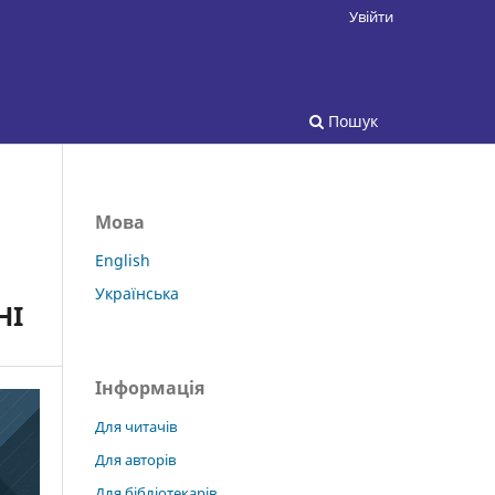
Увійти
Пошук
Мова
English
Українська
НІ
Інформація
Для читачів
Для авторів
Для бібліотекарів