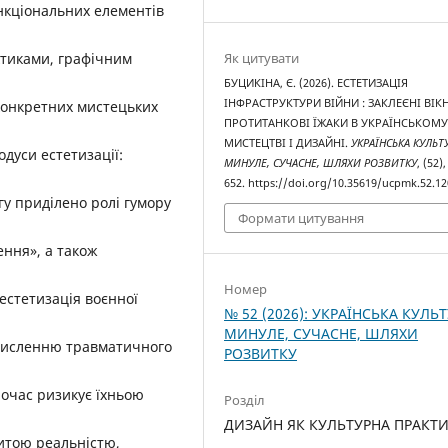
нкціональних елементів
Як цитувати
ктиками, графічним
БУЦИКІНА, Є. (2026). ЕСТЕТИЗАЦІЯ
ІНФРАСТРУКТУРИ ВІЙНИ : ЗАКЛЕЄНІ ВІК
 конкретних мистецьких
ПРОТИТАНКОВІ ЇЖАКИ В УКРАЇНСЬКОМ
МИСТЕЦТВІ І ДИЗАЙНІ.
УКРАЇНСЬКА КУЛЬТУ
одуси естетизації:
МИНУЛЕ, СУЧАСНЕ, ШЛЯХИ РОЗВИТКУ
, (52)
652. https://doi.org/10.35619/ucpmk.52.1
у приділено ролі гумору
Формати цитування
ння», а також
Номер
 естетизація воєнної
№ 52 (2026): УКРАЇНСЬКА КУЛЬТ
МИНУЛЕ, СУЧАСНЕ, ШЛЯХИ
смисленню травматичного
РОЗВИТКУ
дночас ризикує їхньою
Розділ
ДИЗАЙН ЯК КУЛЬТУРНА ПРАКТ
житою реальністю,