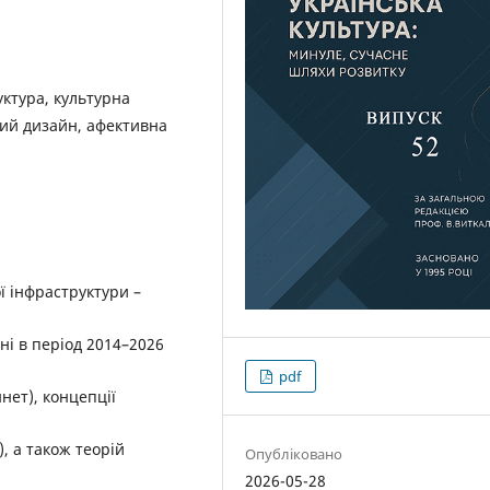
уктура, культурна
чний дизайн, афективна
ї інфраструктури –
ні в період 2014–2026
pdf
нет), концепції
), а також теорій
Опубліковано
2026-05-28