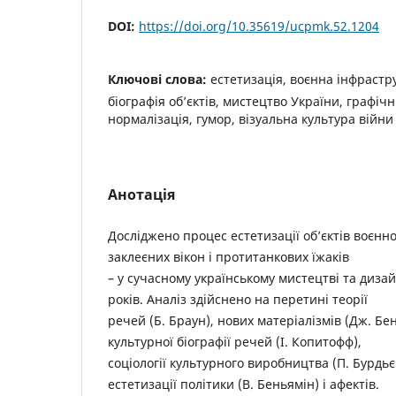
DOI:
https://doi.org/10.35619/ucpmk.52.1204
Ключові слова:
естетизація, воєнна інфрастр
біографія об’єктів, мистецтво України, графі
нормалізація, гумор, візуальна культура війни
Анотація
Досліджено процес естетизації об’єктів воєнно
заклеєних вікон і протитанкових їжаків
– у сучасному українському мистецтві та дизай
років. Аналіз здійснено на перетині теорії
речей (Б. Браун), нових матеріалізмів (Дж. Бен
культурної біографії речей (І. Копитофф),
соціології культурного виробництва (П. Бурдьє
естетизації політики (В. Беньямін) і афектів.