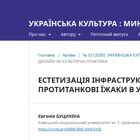
УКРАЇНСЬКА КУЛЬТУРА : МИ
Про нас
Автору
Поточний випуск
Головна
/
Архіви
/
№ 52 (2026): УКРАЇНСЬКА 
ДИЗАЙН ЯК КУЛЬТУРНА ПРАКТИКА
ЕСТЕТИЗАЦІЯ ІНФРАСТРУК
ПРОТИТАНКОВІ ЇЖАКИ В 
Євгенія БУЦИКІНА
Київський національний університет ім. Т. Шевченк
https://orcid.org/0000-0002-4350-6103