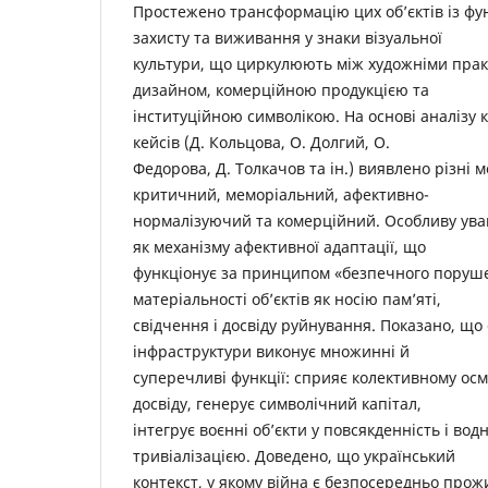
Простежено трансформацію цих об’єктів із фу
захисту та виживання у знаки візуальної
культури, що циркулюють між художніми пра
дизайном, комерційною продукцією та
інституційною символікою. На основі аналізу
кейсів (Д. Кольцова, О. Долгий, О.
Федорова, Д. Толкачов та ін.) виявлено різні м
критичний, меморіальний, афективно-
нормалізуючий та комерційний. Особливу уваг
як механізму афективної адаптації, що
функціонує за принципом «безпечного поруше
матеріальності об’єктів як носію пам’яті,
свідчення і досвіду руйнування. Показано, що
інфраструктури виконує множинні й
суперечливі функції: сприяє колективному о
досвіду, генерує символічний капітал,
інтегрує воєнні об’єкти у повсякденність і во
тривіалізацією. Доведено, що український
контекст, у якому війна є безпосередньо про