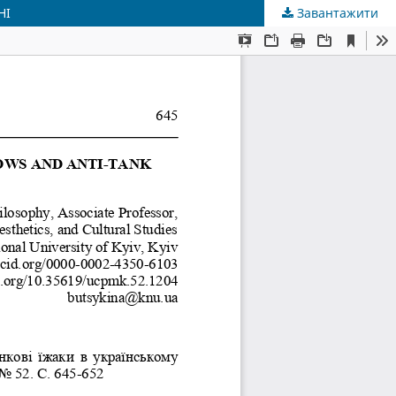
НІ
Завантажити