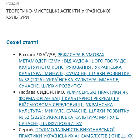
Розділ
ТЕОРЕТИКО-МИСТЕЦЬКІ АСПЕКТИ УКРАЇНСЬКОЇ
КУЛЬТУРИ
Схожі статті
Вахтанг ЧХАЇДЗЕ,
РЕЖИСУРА В УМОВАХ
МЕТАМОДЕРНІЗМУ : ВІД ХУДОЖНЬОГО ТВОРУ ДО
КУЛЬТУРНОГО КОНСТРУЮВАННЯ
,
УКРАЇНСЬКА
КУЛЬТУРА : МИНУЛЕ, СУЧАСНЕ, ШЛЯХИ РОЗВИТКУ:
№ 52 (2026): УКРАЇНСЬКА КУЛЬТУРА: МИНУЛЕ,
СУЧАСНЕ, ШЛЯХИ РОЗВИТКУ
Любава СИДОРЕНКО,
РЕЖИСЕРСЬКІ ПРАКТИКИ ЯК
ФОРМА ОРГАНІЗАЦІЇ КУЛЬТУРНОЇ РЕКРЕАЦІЇ У
ВІЙСЬКОВОМУ СЕРЕДОВИЩІ
,
УКРАЇНСЬКА
КУЛЬТУРА : МИНУЛЕ, СУЧАСНЕ, ШЛЯХИ РОЗВИТКУ:
№ 52 (2026): УКРАЇНСЬКА КУЛЬТУРА: МИНУЛЕ,
СУЧАСНЕ, ШЛЯХИ РОЗВИТКУ
Сергій,
ПОЛІМОДАЛЬНІСТЬ ВИКОНАВСЬКОЇ
ПРАКТИКИ УКРАЇНСЬКИХ АНСАМБЛІСТІВ (КІНЕЦЬ ХХ