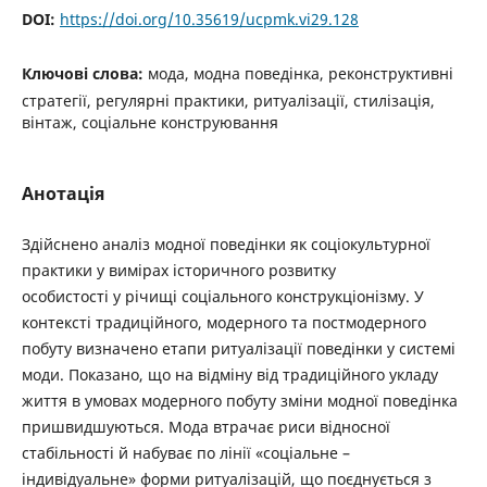
DOI:
https://doi.org/10.35619/ucpmk.vi29.128
Ключові слова:
мода, модна поведінка, реконструктивні
стратегії, регулярні практики, ритуалізації, стилізація,
вінтаж, соціальне конструювання
Анотація
Здійснено аналіз модної поведінки як соціокультурної
практики у вимірах історичного розвитку
особистості у річищі соціального конструкціонізму. У
контексті традиційного, модерного та постмодерного
побуту визначено етапи ритуалізації поведінки у системі
моди. Показано, що на відміну від традиційного укладу
життя в умовах модерного побуту зміни модної поведінка
пришвидшуються. Мода втрачає риси відносної
стабільності й набуває по лінії «соціальне –
індивідуальне» форми ритуалізацій, що поєднується з