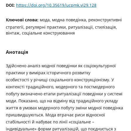
DOI:
https://doi.org/10.35619/ucpmk.vi29.128
Ключові слова:
мода, модна поведінка, реконструктивні
стратегії, регулярні практики, ритуалізації, стилізація,
вінтаж, соціальне конструювання
Анотація
Здійснено аналіз модної поведінки як соціокультурної
практики у вимірах історичного розвитку
особистості у річищі соціального конструкціонізму. У
контексті традиційного, модерного та постмодерного
побуту визначено етапи ритуалізації поведінки у системі
моди. Показано, що на відміну від традиційного укладу
життя в умовах модерного побуту зміни модної поведінка
пришвидшуються. Мода втрачає риси відносної
стабільності й набуває по лінії «соціальне –
індивідуальне» форми ритуалізацій, що поєднується з