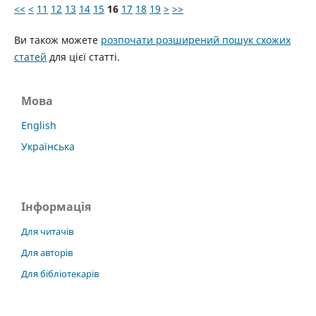
<<
<
11
12
13
14
15
16
17
18
19
>
>>
Ви також можете
розпочати розширений пошук схожих
статей
для цієї статті.
Мова
English
Українська
Інформація
Для читачів
Для авторів
Для бібліотекарів