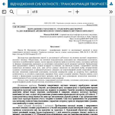
ВІДЧУДЖЕННЯ СУБ’ЄКТНОСТІ : ТРАНСФОРМАЦІЯ ТВОРЧОЇ ТА ДОСЛІДНИЦЬКОЇ АВТОНОМІЇ В ЕПОХУ ГЕНЕРАТИВНОГО ШТУЧНОГО ІНТЕЛЕКТУ